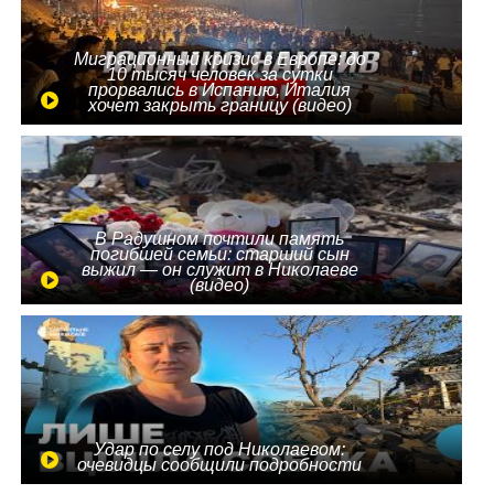
Миграционный кризис в Европе: до
10 тысяч человек за сутки
прорвались в Испанию, Италия
хочет закрыть границу (видео)
В Радушном почтили память
погибшей семьи: старший сын
выжил — он служит в Николаеве
(видео)
Удар по селу под Николаевом:
очевидцы сообщили подробности