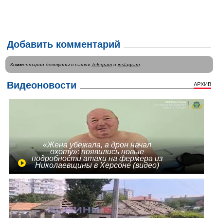
Добавить комментарий
Комментарии доступны в наших
Telegram
и
instagram
.
Видеоновости
АРХИВ
«Жена убежала, а дрон начал
охоту»: появились новые
подробности атаки на фермера из
Николаевщины в Херсоне (видео)