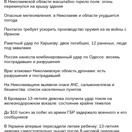
В Николаевской области масштабно горело поле: огонь
перекинулся на крышу здания
Опасные метеоявления: в Николаеве и области ухудшится
погода
Пентагон требует ускорить производство оружия из-за войны с
Ираном
Ракетный удар по Харькову: двое погибших, 12 раненых, люди
под завалами
Россия нанесла комбинированный удар по Одессе: восемь
пострадавших и разрушения
Враг атаковал Николаевскую область дронами: есть
разрушения и пострадавший
На Николаевщине выявили очаги АЧС, сальмонеллеза и
бешенства: список населенных пунктов
В Броварах 13-летняя девочка получила удар током на
железнодорожном вокзале: состояние крайне тяжелое
До $10 тысяч за побег из армии:ГБР задержало военного и его
сообщников
В Украине впервые пересадили легкие ребенку: 13-летняя
девочка самостоятельно дышит после 8-часовой операции