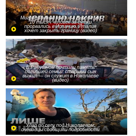
Миграционный кризис в Европе: до
10 тысяч человек за сутки
прорвались в Испанию, Италия
хочет закрыть границу (видео)
В Радушном почтили память
погибшей семьи: старший сын
выжил — он служит в Николаеве
(видео)
Удар по селу под Николаевом:
очевидцы сообщили подробности