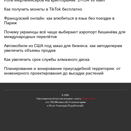
Роль инфлюенсеров на крипторынке: DYOR vs хайп
Как получить монеты в TikTok бесплатно
Французский онлайн: как влюбиться в язык без поездки в
Париж
Почему украинцы всё чаще выбирают аэропорт Кишинёва для
международных перелётов
Автомобили из США под заказ для бизнеса: как автодилерам
увеличить объемы продаж
Как увеличить срок службы алмазного диска
Планирование и зонирование приусадебной территории: от
инженерного проектирования до высадки растений
© 2026.
Николаевская областная интернет-газета
«Новости N»
это: 705,498 новостей, 0 комментариев
и 19 лет 5 месяцев 25 дней онлайн.