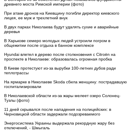
древнего моста Римской империи (фото)
При атаке дронов на Киевщину погибли директор киевского
лицея, ее муж и трехлетний внук
В двух парках Николаева будут удалять сухие и аварийные
деревья
В Харькове семеро молодых людей устроили погром в
общежитии после отдыха в банном комплексе
Hyundai влетел в дерево после столкновения с Citroën на
проспекте в Николаеве: образовалась огромная пробка
В Киеве протестуют из-за вырубки 100-летних дубов ради
теплотрассы
На ярмарке в Николаеве Skoda сбила женщину: пострадавшую
госпитализировали
В Николаевской области из-за жары мелеет озеро Солонец-
Тузлы (фото)
11 дней скрывался после нападения на полицейских: в
Черновицкой области задержали подозреваемого
Энергосистема Украины выдержала рекордную жару без
отключений, - Шмыгаль