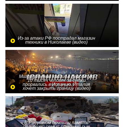
Из-за атаки РФ пострадал магазин
техники в Николаеве (видео)
Миграционный кризис в Европе: до
10 тысяч человек за сутки
прорвались в Испанию, Италия
хочет закрыть границу (видео)
В Радушном почтили память
погибшей семьи: старший сын