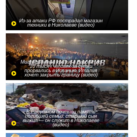
Из-за атаки РФ пострадал магазин
техники в Николаеве (видео)
Миграционный кризис в Европе: до
10 тысяч человек за сутки
прорвались в Испанию, Италия
хочет закрыть границу (видео)
В Радушном почтили память
погибшей семьи: старший сын
выжил — он служит в Николаеве
(видео)