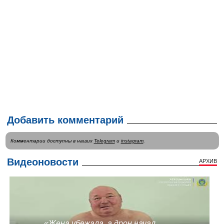
Добавить комментарий
Комментарии доступны в наших
Telegram
и
instagram
.
Видеоновости
АРХИВ
«Жена убежала, а дрон начал