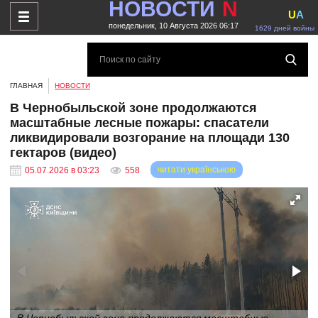
НОВОСТИ
N
U
A
понедельник, 10 Августа 2026 06:17
1629 дней войны
ГЛАВНАЯ
НОВОСТИ
В Чернобыльской зоне продолжаются
масштабные лесные пожары: спасатели
ликвидировали возгорание на площади 130
гектаров (видео)
читати українською
05.07.2026 в 03:23
558
В Чернобыльской зоне продолжаются масштабные