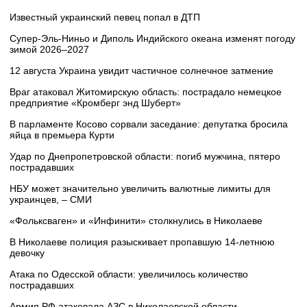
Известный украинский певец попал в ДТП
Супер‑Эль‑Ниньо и Диполь Индийского океана изменят погоду
зимой 2026–2027
12 августа Украина увидит частичное солнечное затмение
Враг атаковал Житомирскую область: пострадало немецкое
предприятие «Кромберг энд Шуберт»
В парламенте Косово сорвали заседание: депутатка бросила
яйца в премьера Курти
Удар по Днепропетровской области: погиб мужчина, пятеро
пострадавших
НБУ может значительно увеличить валютные лимиты для
украинцев, – СМИ
«Фольксваген» и «Инфинити» столкнулись в Николаеве
В Николаеве полиция разыскивает пропавшую 14-летнюю
девочку
Атака по Одесской области: увеличилось количество
пострадавших
Армия РФ атаковала АЗС в Николаевской области