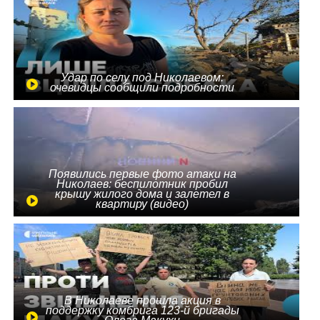
Удар по селу под Николаевом:
очевидцы сообщили подробности
Появились первые фото атаки на
Николаев: беспилотник пробил
крышу жилого дома и залетел в
квартиру (видео)
В Николаеве прошла акция в
поддержку комбрига 123-й бригады