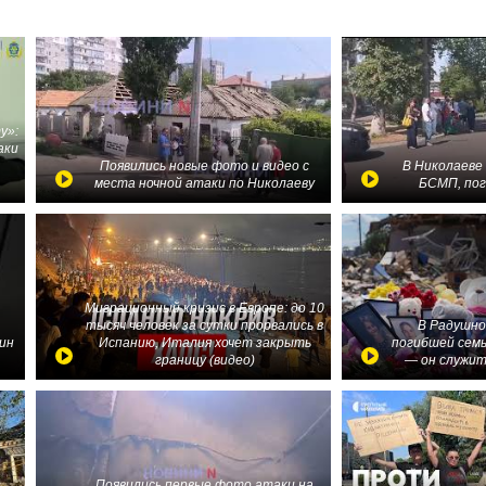
у»:
аки
в
Появились новые фото и видео с
В Николаеве
места ночной атаки по Николаеву
БСМП, по
Миграционный кризис в Европе: до 10
тысяч человек за сутки прорвались в
В Радушно
ин
Испанию, Италия хочет закрыть
погибшей семь
границу (видео)
— он служит
Появились первые фото атаки на