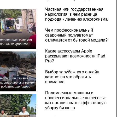
Частная или государственная
наркология: в чем разница
подхода к лечению алкоголизма
Чем профессиональный
сварочный полуавтомат
отличается от бытовой модели?
 простились с врачом
гибшим на фронте
Какие аксессуары Apple
раскрывают возможности iPad
Pro?
Выбор зарубежного онлайн
казино: на что обратить
м почтили память
внимание
и: старший сын выжил
 в Николаеве (видео)
Поломоечные машины и
профессиональные пылесосы:
как организовать эффективную
уборку бизнеса