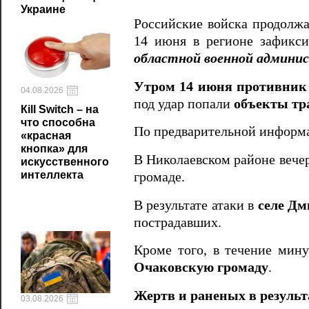
Украине
Российские войска продол
14 июня в регионе зафикс
областной военной админи
Утром 14 июня противник 
04.08.2026
под удар попали
объекты тр
Кill Switch – на
что способна
По предварительной информ
«красная
кнопка» для
В Николаевском районе вече
искусственного
интеллекта
громаде.
В результате атаки в
селе Дм
пострадавших.
Кроме того, в течение мин
Очаковскую громаду
.
Жертв и раненых в результа
03.08.2026