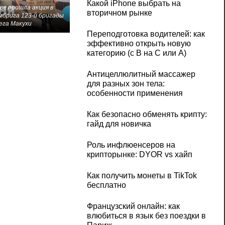
Какой iPhone выбрать на
ве прошла акция в
вторичном рынке
мбрига 123-й бригады
ега Макухи
Переподготовка водителей: как
эффективно открыть новую
категорию (с B на C или А)
Антицеллюлитный массажер
для разных зон тела:
особенности применения
Как безопасно обменять крипту:
гайд для новичка
Роль инфлюенсеров на
крипторынке: DYOR vs хайп
Как получить монеты в TikTok
бесплатно
Французский онлайн: как
влюбиться в язык без поездки в