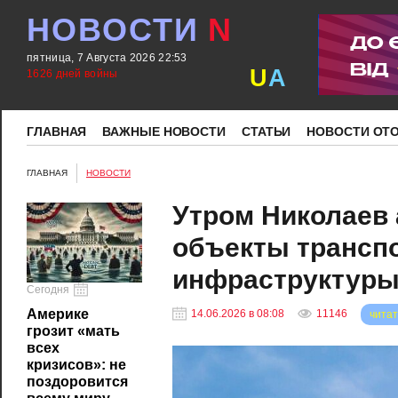
НОВОСТИ
N
пятница, 7 Августа 2026 22:53
U
A
1626 дней войны
ГЛАВНАЯ
ВАЖНЫЕ НОВОСТИ
СТАТЬИ
НОВОСТИ ОТ
ГЛАВНАЯ
НОВОСТИ
Утром Николаев
объекты транспо
инфраструктур
Сегодня
Америке
14.06.2026 в 08:08
11146
читат
грозит «мать
всех
кризисов»: не
поздоровится