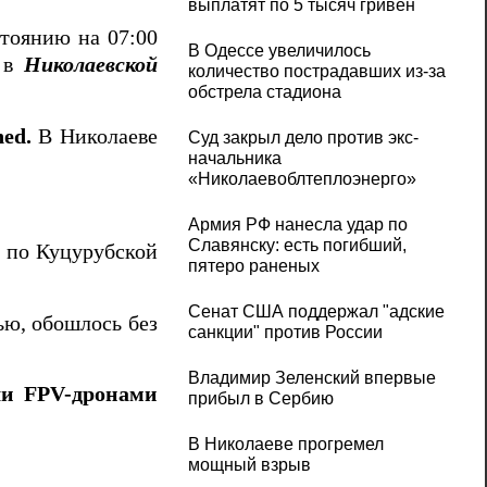
выплатят по 5 тысяч гривен
тоянию на 07:00
В Одессе увеличилось
и в
Николаевской
количество пострадавших из-за
обстрела стадиона
ed.
В Николаеве
Суд закрыл дело против экс-
начальника
«Николаевоблтеплоэнерго»
Армия РФ нанесла удар по
Славянску: есть погибший,
»
по Куцурубской
пятеро раненых
Сенат США поддержал "адские
тью, обошлось без
санкции" против России
Владимир Зеленский впервые
ли FPV-дронами
прибыл в Сербию
В Николаеве прогремел
мощный взрыв