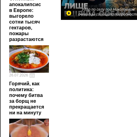
апокалипсис
Удар по селу под Николаевом:
в Европе:
очевидцы сообщили подробност
выгорело
сотни тысяч
гектаров,
пожары
разрастаются
26.07.2026
Горячий, как
политика:
почему битва
за борщ не
прекращается
ни на минуту