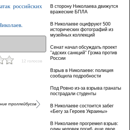
атак российских
В сторону Николаева движутся
вражеские БПЛА
В Николаеве оцифруют 500
Николаев.
исторических фотографий из
музейных коллекций
Сенат начал обсуждать проект
"адских санкций" Грэма против
России
12 голосов
Взрыв в Николаеве: полиция
сообщила подробности
Под Ровно из-за взрыва гранаты
пострадали студенты
ение троллейбусов
В Николаеве состоится забег
«Бегу за Героев Украины»
В Николаеве прогремел взрыв:
один человек погиб, еще двое