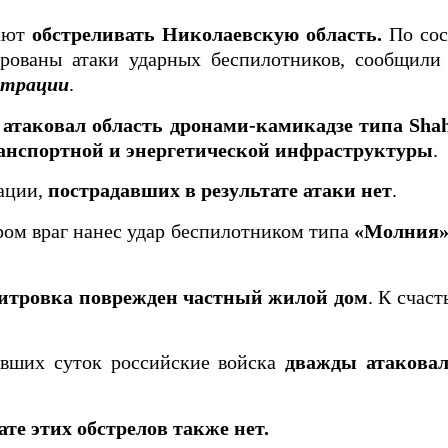
жают
обстреливать Николаевскую область.
По сос
ированы атаки ударных беспилотников, сообщил
страции
.
атаковал область дронами-камикадзе типа Shah
анспортной и энергетической инфраструктуры
.
ации,
пострадавших в результате атаки нет
.
ром враг нанес удар беспилотником типа
«Молния
итровка поврежден частный жилой дом
. К счас
увших суток российские войска
дважды атакова
те этих обстрелов также нет.