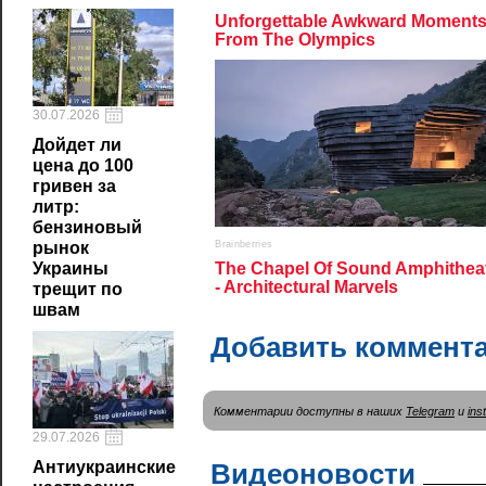
30.07.2026
Дойдет ли
цена до 100
гривен за
литр:
бензиновый
рынок
Украины
трещит по
швам
Добавить коммент
Комментарии доступны в наших
Telegram
и
ins
29.07.2026
Видеоновости
Антиукраинские