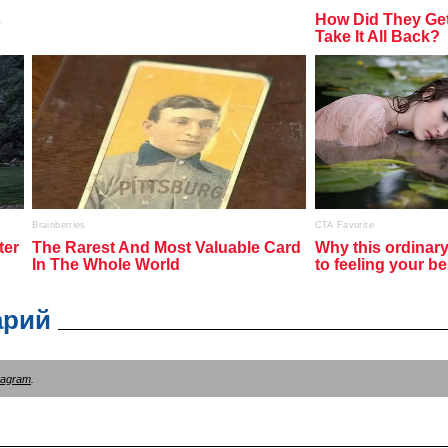
арий
tagram
.