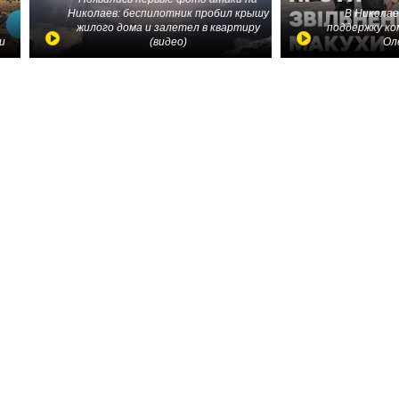
Николаев: беспилотник пробил крышу
В Николае
жилого дома и залетел в квартиру
поддержку ко
и
(видео)
Ол