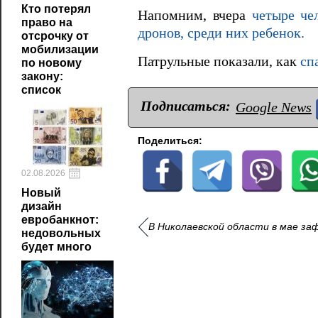
Кто потерял
Напомним, вчера
четыре че
право на
дронов, среди них ребенок.
отсрочку от
мобилизации
Патрульные показали, как
спа
по новому
закону:
список
Подписаться:
Google News
Поделиться:
02.08.2026
Новый
дизайн
евробанкнот:
В Николаевской области в мае за
недовольных
будет много