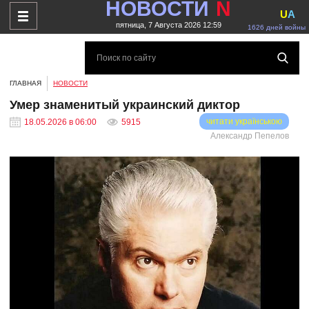
НОВОСТИ
N
U
A
пятница, 7 Августа 2026 12:59
1626 дней войны
ГЛАВНАЯ
НОВОСТИ
Умер знаменитый украинский диктор
читати українською
18.05.2026 в 06:00
5915
Александр Пепелов