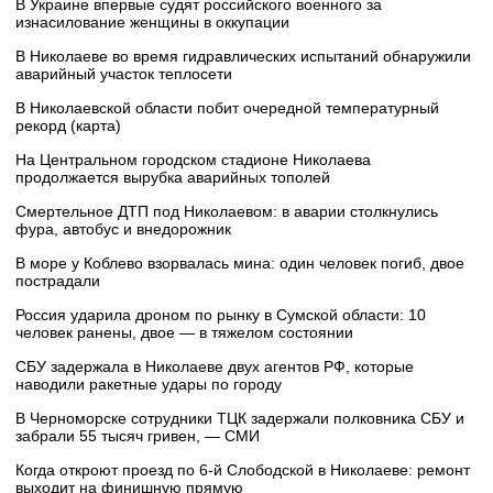
В Украине впервые судят российского военного за
изнасилование женщины в оккупации
В Николаеве во время гидравлических испытаний обнаружили
аварийный участок теплосети
В Николаевской области побит очередной температурный
рекорд (карта)
На Центральном городском стадионе Николаева
продолжается вырубка аварийных тополей
Смертельное ДТП под Николаевом: в аварии столкнулись
фура, автобус и внедорожник
В море у Коблево взорвалась мина: один человек погиб, двое
пострадали
Россия ударила дроном по рынку в Сумской области: 10
человек ранены, двое — в тяжелом состоянии
СБУ задержала в Николаеве двух агентов РФ, которые
наводили ракетные удары по городу
В Черноморске сотрудники ТЦК задержали полковника СБУ и
забрали 55 тысяч гривен, — СМИ
Когда откроют проезд по 6-й Слободской в Николаеве: ремонт
выходит на финишную прямую