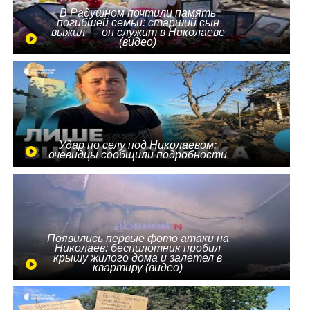
В Радушном почтили память
погибшей семьи: старший сын
выжил — он служит в Николаеве
(видео)
Удар по селу под Николаевом:
очевидцы сообщили подробности
Появились первые фото атаки на
Николаев: беспилотник пробил
крышу жилого дома и залетел в
квартиру (видео)