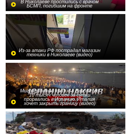
В Николаеве простились с врачом
БСМП, погибшим на фронте
Из-за атаки РФ пострадал магазин
техники в Николаеве (видео)
Миграционный кризис в Европе: до
10 тысяч человек за сутки
прорвались в Испанию, Италия
хочет закрыть границу (видео)