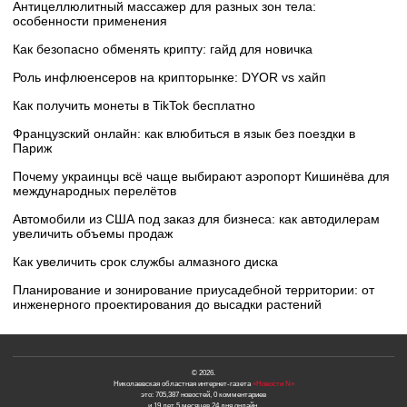
Антицеллюлитный массажер для разных зон тела:
особенности применения
Как безопасно обменять крипту: гайд для новичка
Роль инфлюенсеров на крипторынке: DYOR vs хайп
Как получить монеты в TikTok бесплатно
Французский онлайн: как влюбиться в язык без поездки в
Париж
Почему украинцы всё чаще выбирают аэропорт Кишинёва для
международных перелётов
Автомобили из США под заказ для бизнеса: как автодилерам
увеличить объемы продаж
Как увеличить срок службы алмазного диска
Планирование и зонирование приусадебной территории: от
инженерного проектирования до высадки растений
© 2026.
Николаевская областная интернет-газета
«Новости N»
это: 705,387 новостей, 0 комментариев
и 19 лет 5 месяцев 24 дня онлайн.