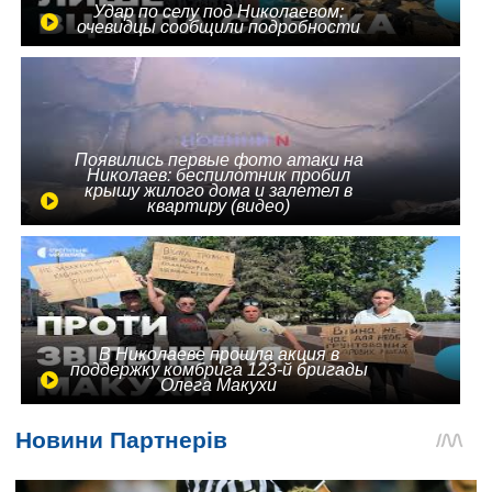
Удар по селу под Николаевом:
очевидцы сообщили подробности
Появились первые фото атаки на
Николаев: беспилотник пробил
крышу жилого дома и залетел в
квартиру (видео)
В Николаеве прошла акция в
поддержку комбрига 123-й бригады
Олега Макухи