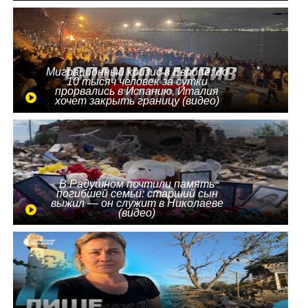
Миграционный кризис в Европе: до
10 тысяч человек за сутки
прорвались в Испанию, Италия
хочет закрыть границу (видео)
В Радушном почтили память
погибшей семьи: старший сын
выжил — он служит в Николаеве
(видео)