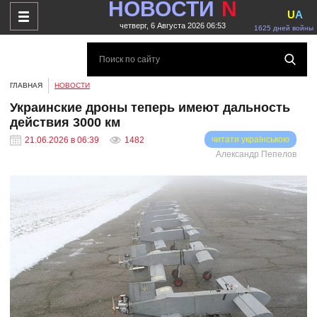
НОВОСТИ
N
U
A
четверг, 6 Августа 2026 06:53
1625 дней войны
ГЛАВНАЯ
НОВОСТИ
Украинские дроны теперь имеют дальность
действия 3000 км
читати українською
21.06.2026 в 06:39
1482
Александр Пепелов