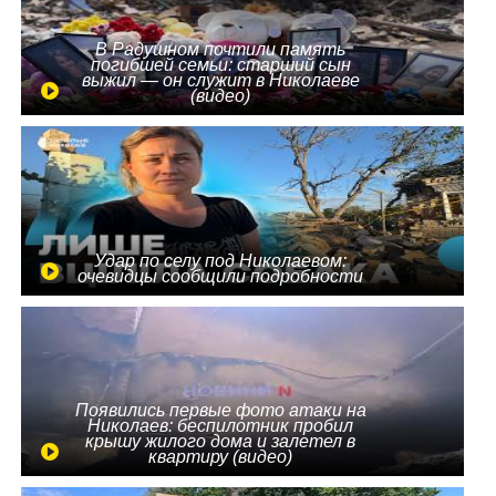
В Радушном почтили память
погибшей семьи: старший сын
выжил — он служит в Николаеве
(видео)
Удар по селу под Николаевом:
очевидцы сообщили подробности
Появились первые фото атаки на
Николаев: беспилотник пробил
крышу жилого дома и залетел в
квартиру (видео)