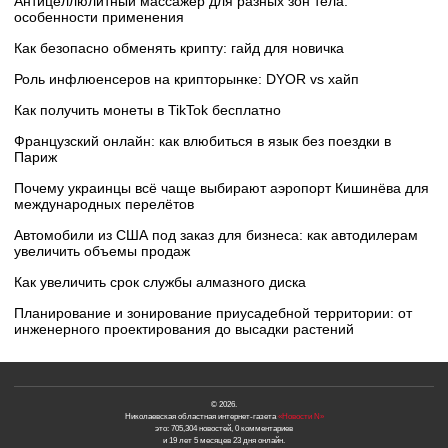
Антицеллюлитный массажер для разных зон тела:
особенности применения
Как безопасно обменять крипту: гайд для новичка
Роль инфлюенсеров на крипторынке: DYOR vs хайп
Как получить монеты в TikTok бесплатно
Французский онлайн: как влюбиться в язык без поездки в
Париж
Почему украинцы всё чаще выбирают аэропорт Кишинёва для
международных перелётов
Автомобили из США под заказ для бизнеса: как автодилерам
увеличить объемы продаж
Как увеличить срок службы алмазного диска
Планирование и зонирование приусадебной территории: от
инженерного проектирования до высадки растений
© 2026.
Николаевская областная интернет-газета
«Новости N»
это: 705,304 новостей, 0 комментариев
и 19 лет 5 месяцев 23 дня онлайн.