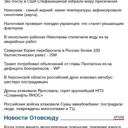
Экс-послу в США Стефанишиной избрали меру пресечения
Николаев - самый жаркий: какие температуры зафиксировали
синоптики (карта)
Налоговая проверит поездки украинцев: что станет решающим
фактором
В нескольких районах Николаева отключили воду из-за
аварийных работ
Северная Корея перебросила в Россию более 100
баллистических ракет, - ISW
Трамп потребовал объяснений от главы Пентагона из-за
дефицита боеприпасов, - WP
В Херсонской области российский дрон атаковал автобус:
шестеро пострадавших
Дроны атаковали Ярославль: горит крупнейший НПЗ
«Славнефть‑ЯНОС»
Российские войска атаковали Сумы авиабомбами: пострадали
люди, повреждены многоэтажки и ТЦ
Новости Отовсюду
АРХИВ
Когда пора менять велосипедные покрышки: признаки износа