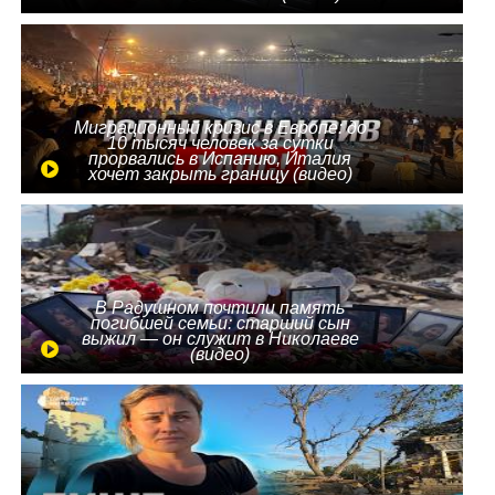
Миграционный кризис в Европе: до
10 тысяч человек за сутки
прорвались в Испанию, Италия
хочет закрыть границу (видео)
В Радушном почтили память
погибшей семьи: старший сын
выжил — он служит в Николаеве
(видео)