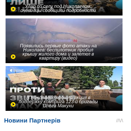
Удар по селу под Николаевом:
очевидцы сообщили подробности
Появились первые фото атаки на
Николаев: беспилотник пробил
крышу жилого дома и залетел в
квартиру (видео)
В Николаеве прошла акция в
поддержку комбрига 123-й бригады
Олега Макухи