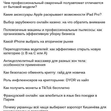
Чем профессиональный сварочный полуавтомат отличается
от бытовой модели?
Какие аксессуары Apple раскрывают возможности iPad Pro?
Выбор зарубежного онлайн казино: на что обратить внимание
Поломоечные машины и профессиональные пылесосы: как
организовать эффективную уборку бизнеса
Какой iPhone выбрать на вторичном рынке
Переподготовка водителей: как эффективно открыть новую
категорию (с B на C или А)
Антицеллюлитный массажер для разных зон тела:
особенности применения
Как безопасно обменять крипту: гайд для новичка
Роль инфлюенсеров на крипторынке: DYOR vs хайп
Как получить монеты в TikTok бесплатно
Французский онлайн: как влюбиться в язык без поездки в
Париж
Почему украинцы всё чаще выбирают аэропорт Кишинёва для