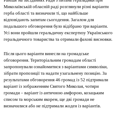
Раніше на засіданнях Ради з питань геральдики при
Миколаївській обласній раді розглянули різні варіанти
герба області та визначили ті, що найбільше
відповідають запитам сьогодення. Загалом для
подальшого обговорення було відібрано три варіанти.
Усі вони пройшли геральдичну експертизу Українського
геральдичного товариства та отримали фахові висновки.
Після цього варіанти винесли на громадське
обговорення. Територіальним громадам області
запропонували ознайомитися з варіантами символіки,
зібрати пропозиції та надати узагальнену позицію. За
результатами обговорення 46 громад із 52 підтримали
варіант із зображенням Святого Миколая, чотири
громади – варіант із античною амфорою, козацьким
списом та морським якорем, ще дві громади не
визначилися або не підтримали жоден із варіантів.