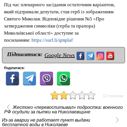
Під час пленарного засідання остаточним варіантом,
який підтримали депутати, став герб із зображенням
Святого Миколая. Відповідне рішення №5 «Про
затвердження символіки (герба та прапора)
Миколаївської області» доступне за
посиланням:
https://surl.li/qmplaf
Підписатися:
Google News
Поділитися:
12 голосов
Жестоко «перевоспитывал» подростка: военного
РФ осудили за пытки на Николаевщине
Из-за аварии не работает пункт выдачи
бесплатной воды в Николаеве