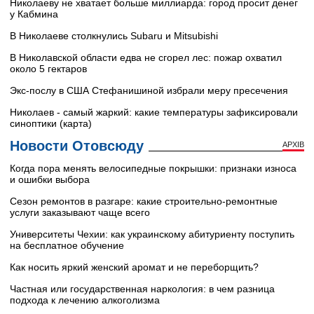
Николаеву не хватает больше миллиарда: город просит денег
у Кабмина
В Николаеве столкнулись Subaru и Mitsubishi
В Николавской области едва не сгорел лес: пожар охватил
около 5 гектаров
Экс-послу в США Стефанишиной избрали меру пресечения
Николаев - самый жаркий: какие температуры зафиксировали
синоптики (карта)
Новости Отовсюду
АРХІВ
Когда пора менять велосипедные покрышки: признаки износа
и ошибки выбора
Сезон ремонтов в разгаре: какие строительно-ремонтные
услуги заказывают чаще всего
Университеты Чехии: как украинскому абитуриенту поступить
на бесплатное обучение
Как носить яркий женский аромат и не переборщить?
Частная или государственная наркология: в чем разница
подхода к лечению алкоголизма