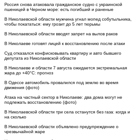
Россия снова атаковала гражданское судно с украинской
пшеницей в Черном море: есть погибший и раненые
В Николаевской области мужчина угнал мопед собутыльника,
чтобы покататься: ему грозит до 5 лет тюрьмы
В Николаевской области вводят запрет на вылов раков
В Николаеве готовят лицей к восстановлению после атаки
Суд отказался конфисковывать квартиру и авто бывшего
депутата из Николаевской области
В Николаеве и области 7 августа ожидается экстремальная
жара до +40°C: прогноз
В Одессе автомобиль провалился под землю во время
движения (фото)
Атака на частный сектор в Николаеве: два дома могут не
подлежать восстановлению (фото)
В Николаевской области три села останутся без газа: когда и
на сколько
В Николаевской области объявлено предупреждение о
чрезвычайной жаре