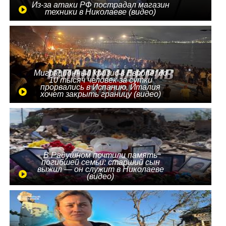
Из-за атаки РФ пострадал магазин
техники в Николаеве (видео)
Миграционный кризис в Европе: до
10 тысяч человек за сутки
прорвались в Испанию, Италия
хочет закрыть границу (видео)
В Радушном почтили память
погибшей семьи: старший сын
выжил — он служит в Николаеве
(видео)