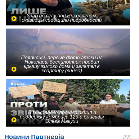
Удар по селу под Николаевом:
очевидцы сообщили подробности
Появились первые фото атаки на
Николаев: беспилотник пробил
крышу жилого дома и залетел в
квартиру (видео)
В Николаеве прошла акция в
поддержку комбрига 123-й бригады
Олега Макухи