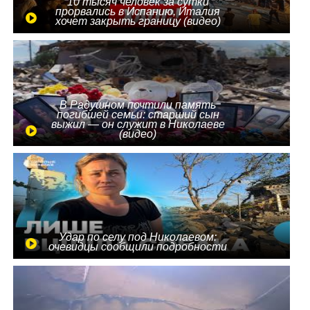
10 тысяч человек за сутки
прорвались в Испанию, Италия
хочет закрыть границу (видео)
В Радушном почтили память
погибшей семьи: старший сын
выжил — он служит в Николаеве
(видео)
Удар по селу под Николаевом:
очевидцы сообщили подробности