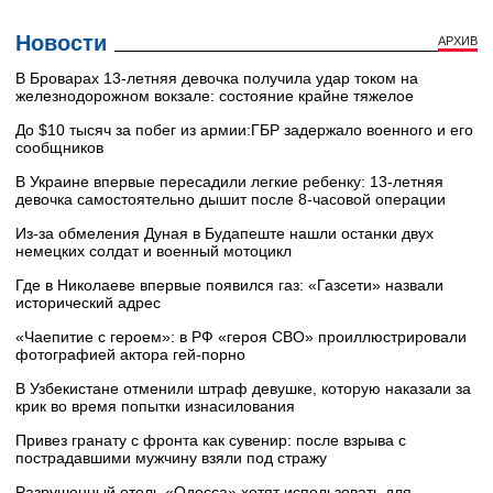
Новости
АРХИВ
В Броварах 13-летняя девочка получила удар током на
железнодорожном вокзале: состояние крайне тяжелое
До $10 тысяч за побег из армии:ГБР задержало военного и его
сообщников
В Украине впервые пересадили легкие ребенку: 13-летняя
девочка самостоятельно дышит после 8-часовой операции
Из-за обмеления Дуная в Будапеште нашли останки двух
немецких солдат и военный мотоцикл
Где в Николаеве впервые появился газ: «Газсети» назвали
исторический адрес
«Чаепитие с героем»: в РФ «героя СВО» проиллюстрировали
фотографией актора гей-порно
В Узбекистане отменили штраф девушке, которую наказали за
крик во время попытки изнасилования
Привез гранату с фронта как сувенир: после взрыва с
пострадавшими мужчину взяли под стражу
Разрушенный отель «Одесса» хотят использовать для