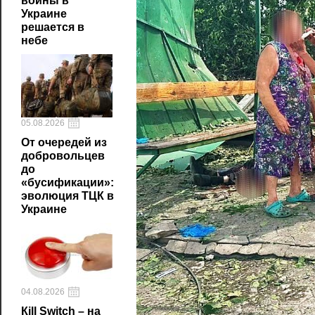
войны в
Украине
решается в
небе
05.08.2026
От очередей из
добровольцев
до
«бусификации»:
эволюция ТЦК в
Украине
04.08.2026
Кill Switch – на