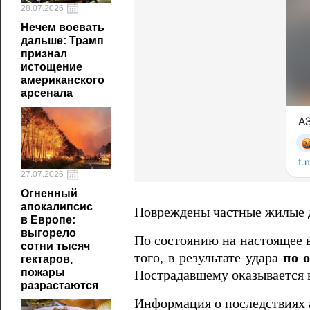
28.07.2026
Нечем воевать
дальше: Трамп
признал
истощение
американского
арсенала
27.07.2026
Огненный
апокалипсис
Повреждены частные жилые д
в Европе:
выгорело
По состоянию на настоящее
сотни тысяч
того, в результате удара
по 
гектаров,
пожары
Пострадавшему оказывается 
разрастаются
Информация о последствиях а