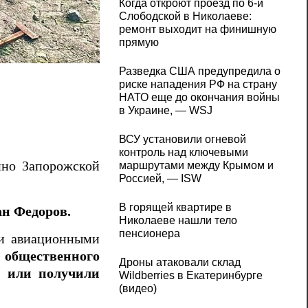
Когда откроют проезд по 6-й
Слободской в Николаеве:
ремонт выходит на финишную
прямую
Трое погибших в результате удара КАБам
Разведка США предупредила о
риске нападения РФ на страну
НАТО еще до окончания войны
в Украине, — WSJ
ВСУ установили огневой
контроль над ключевыми
бино Запорожской
маршрутами между Крымом и
Россией, — ISW
В горящей квартире в
н Федоров.
Николаеве нашли тело
пенсионера
ми авиационными
общественного
Дроны атаковали склад
и или получили
Wildberries в Екатеринбурге
(видео)