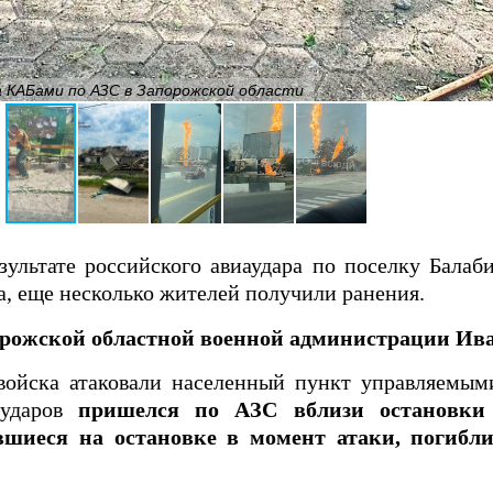
а КАБами по АЗС в Запорожской области
езультате российского авиаудара по поселку Бала
а, еще несколько жителей получили ранения.
орожской областной военной администрации Ива
 войска атаковали населенный пункт управляемы
ударов
пришелся по АЗС вблизи остановки 
вшиеся на остановке в момент атаки, погибл