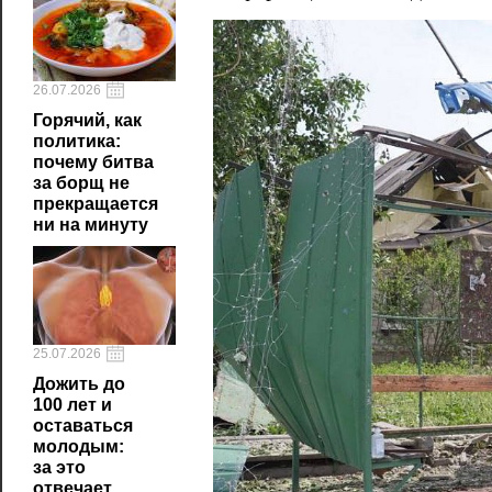
26.07.2026
Горячий, как
политика:
почему битва
за борщ не
прекращается
ни на минуту
25.07.2026
Дожить до
100 лет и
оставаться
молодым:
за это
отвечает