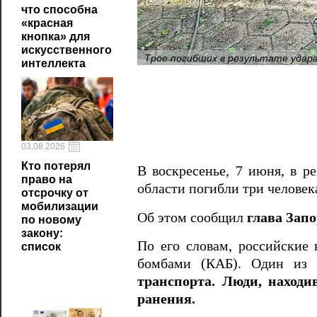
что способна
«красная
кнопка» для
искусственного
Трое погибших в результате удар
интеллекта
03.08.2026
Кто потерял
В воскресенье, 7 июня, в р
право на
области погибли три человек
отсрочку от
мобилизации
Об этом сообщил
глава Зап
по новому
закону:
По его словам, российские
список
бомбами (КАБ). Один из 
транспорта. Люди, находи
ранения.