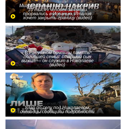
Миграционный кризис в Европе: до
10 тысяч человек за сутки
прорвались в Испанию, Италия
хочет закрыть границу (видео)
В Радушном почтили память
погибшей семьи: старший сын
выжил — он служит в Николаеве
(видео)
Удар по селу под Николаевом:
очевидцы сообщили подробности