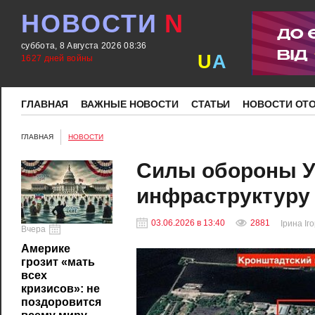
НОВОСТИ
N
суббота, 8 Августа 2026 08:36
U
A
1627 дней войны
ГЛАВНАЯ
ВАЖНЫЕ НОВОСТИ
СТАТЬИ
НОВОСТИ ОТ
ГЛАВНАЯ
НОВОСТИ
Силы обороны У
инфраструктуру 
03.06.2026 в 13:40
2881
Ірина Іг
Вчера
Америке
грозит «мать
всех
кризисов»: не
поздоровится