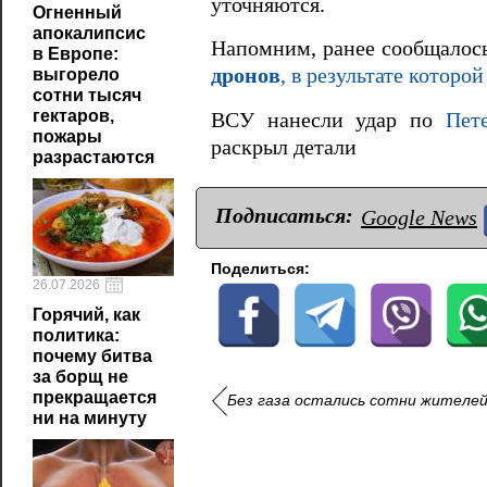
уточняются.
Огненный
апокалипсис
Напомним, ранее сообщалось
в Европе:
дронов
, в результате которо
выгорело
сотни тысяч
гектаров,
ВСУ нанесли удар по
Пет
пожары
раскрыл детали
разрастаются
Подписаться:
Google News
Поделиться:
26.07.2026
Горячий, как
политика:
почему битва
за борщ не
прекращается
Без газа остались сотни жителей
ни на минуту