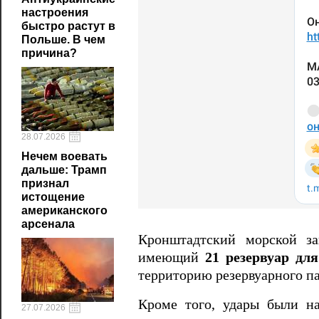
настроения
быстро растут в
Польше. В чем
причина?
28.07.2026
Нечем воевать
дальше: Трамп
признал
истощение
американского
арсенала
Кронштадтский морской за
имеющий
21 резервуар дл
территорию резервуарного па
Кроме того, удары были н
27.07.2026