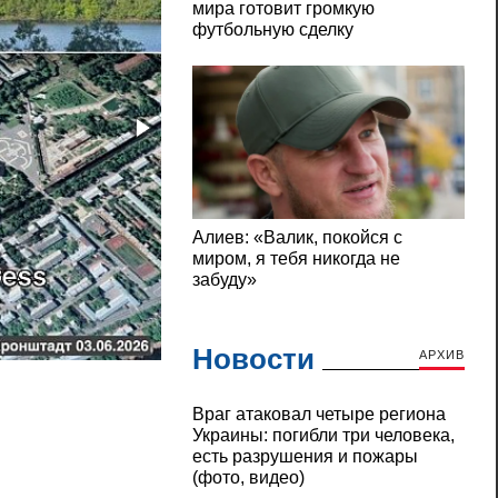
Силы обороны Украины поразили корабли
Новости
АРХИВ
Враг атаковал четыре региона
Украины: погибли три человека,
есть разрушения и пожары
(фото, видео)