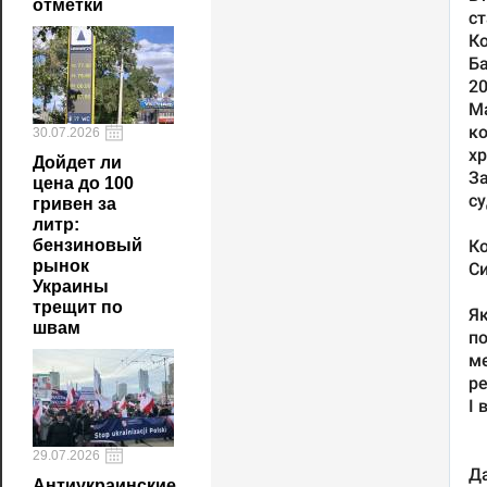
отметки
30.07.2026
Дойдет ли
цена до 100
гривен за
литр:
бензиновый
рынок
Украины
трещит по
швам
29.07.2026
Антиукраинские