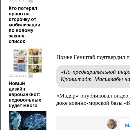
03.08.2026
Кто потерял
право на
отсрочку от
мобилизации
по новому
закону:
список
Позже Генштаб подтвердил п
«По предварительной инф
02.08.2026
Кронштадт. Масштабы на
Новый
дизайн
евробанкнот:
«Мадяр» опубликовал видео
недовольных
доке военно‑морской базы «
будет много