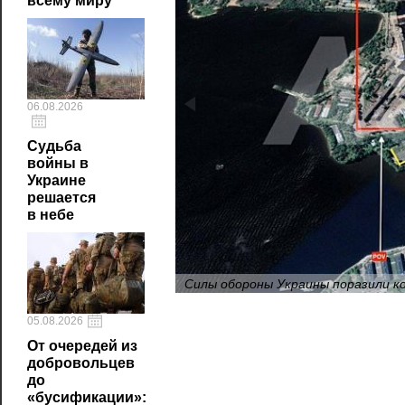
всему миру
06.08.2026
Судьба
войны в
Украине
решается
в небе
Силы обороны Украины поразили к
05.08.2026
От очередей из
добровольцев
до
«бусификации»: