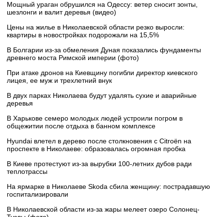
Мощный ураган обрушился на Одессу: ветер сносит зонты,
шезлонги и валит деревья (видео)
Цены на жилье в Николаевской области резко выросли:
квартиры в новостройках подорожали на 15,5%
В Болгарии из-за обмеления Дуная показались фундаменты
древнего моста Римской империи (фото)
При атаке дронов на Киевщину погибли директор киевского
лицея, ее муж и трехлетний внук
В двух парках Николаева будут удалять сухие и аварийные
деревья
В Харькове семеро молодых людей устроили погром в
общежитии после отдыха в банном комплексе
Hyundai влетел в дерево после столкновения с Citroën на
проспекте в Николаеве: образовалась огромная пробка
В Киеве протестуют из-за вырубки 100-летних дубов ради
теплотрассы
На ярмарке в Николаеве Skoda сбила женщину: пострадавшую
госпитализировали
В Николаевской области из-за жары мелеет озеро Солонец-
Тузлы (фото)