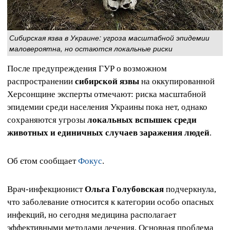
Сибирская язва в Украине: угроза масштабной эпидемии
маловероятна, но остаются локальные риски
После предупреждения ГУР о возможном
распространении
сибирской язвы
на оккупированной
Херсонщине эксперты отмечают: риска масштабной
эпидемии среди населения Украины пока нет, однако
сохраняются угрозы
локальных вспышек среди
животных и единичных случаев заражения людей
.
Об єтом сообщает
Фокус
.
Врач‑инфекционист
Ольга Голубовская
подчеркнула,
что заболевание относится к категории особо опасных
инфекций, но сегодня медицина располагает
эффективными методами лечения. Основная проблема