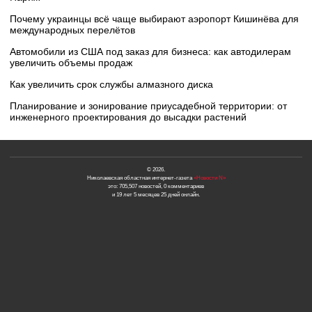
Почему украинцы всё чаще выбирают аэропорт Кишинёва для
международных перелётов
Автомобили из США под заказ для бизнеса: как автодилерам
увеличить объемы продаж
Как увеличить срок службы алмазного диска
Планирование и зонирование приусадебной территории: от
инженерного проектирования до высадки растений
© 2026.
Николаевская областная интернет-газета
«Новости N»
это: 705,507 новостей, 0 комментариев
и 19 лет 5 месяцев 25 дней онлайн.