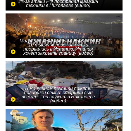
Из-за атаки РФ пострадал магазин
техники в Николаеве (видео)
Миграционный кризис в Европе: до
10 тысяч человек за сутки
прорвались в Испанию, Италия
хочет закрыть границу (видео)
В Радушном почтили память
погибшей семьи: старший сын
выжил — он служит в Николаеве
(видео)