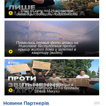
Удар по селу под Николаевом:
очевидцы сообщили подробности
Появились первые фото атаки на
Николаев: беспилотник пробил
крышу жилого дома и залетел в
квартиру (видео)
В Николаеве прошла акция в
поддержку комбрига 123-й бригады
Олега Макухи