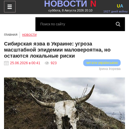
НОВОСТИ
N
U
A
суббота, 8 Августа 2026 20:10
1627 дней войны
ГЛАВНАЯ
НОВОСТИ
Сибирская язва в Украине: угроза
масштабной эпидемии маловероятна, но
остаются локальные риски
читати українською
25.06.2026 в 00:41
923
Ірина Ігорева