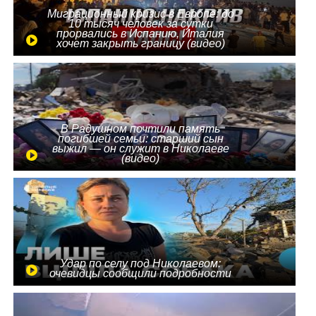
Миграционный кризис в Европе: до
10 тысяч человек за сутки
прорвались в Испанию, Италия
хочет закрыть границу (видео)
В Радушном почтили память
погибшей семьи: старший сын
выжил — он служит в Николаеве
(видео)
Удар по селу под Николаевом:
очевидцы сообщили подробности