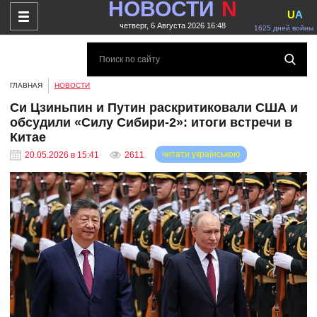
НОВОСТИ
N
U
A
четверг, 6 Августа 2026 16:48
1625 дней войны
ГЛАВНАЯ
НОВОСТИ
Си Цзиньпин и Путин раскритиковали США и
обсудили «Силу Сибири-2»: итоги встречи в
Китае
читати українською
20.05.2026 в 15:41
2611