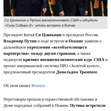
Си Цзиньпин и Путин раскритиковали США и обсудили
«Силу Сибири-2»: итоги встречи в Китае
Президент Китая
Си Цзиньпин
и президент России
Владимир Путин
в ходе встречи
в Пекине
заявили о
дальнейшем
укреплении «всеобъемлющего
партнерства» между двумя странами
, а также
подвергли
критике внешнеполитический курс США
и
проект американской системы ПРО «Золотой купол»,
предложенный президентом
Дональдом Трампом.
Об этом пишет
Reuters
.
Переговоры прошли в торжественной обстановке в
Доме народных собраний в Пекине.
Путина встретили