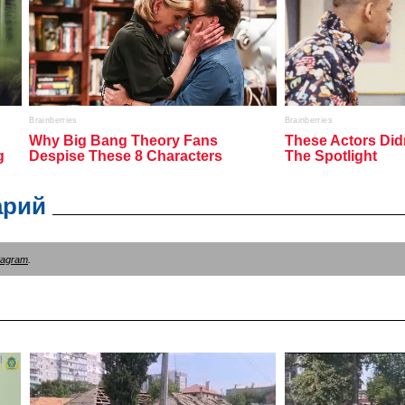
арий
tagram
.