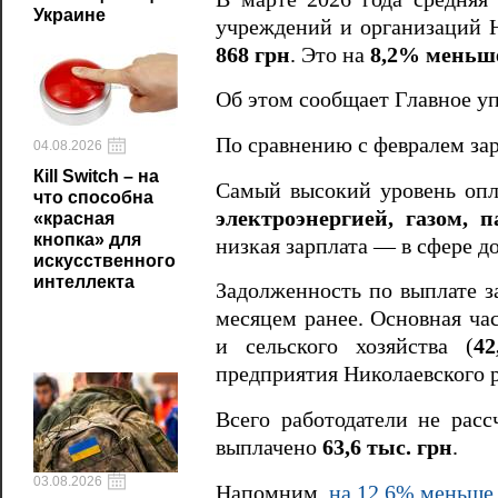
Украине
учреждений и организаций Н
868 грн
. Это на
8,2% меньш
Об этом сообщает Главное у
По сравнению с февралем за
04.08.2026
Кill Switch – на
Самый высокий уровень опл
что способна
электроэнергией, газом,
«красная
кнопка» для
низкая зарплата — в сфере 
искусственного
интеллекта
Задолженность по выплате з
месяцем ранее. Основная ча
и сельского хозяйства (
42
предприятия Николаевского 
Всего работодатели не рас
выплачено
63,6 тыс. грн
.
03.08.2026
Напомним,
на 12,6% меньше,