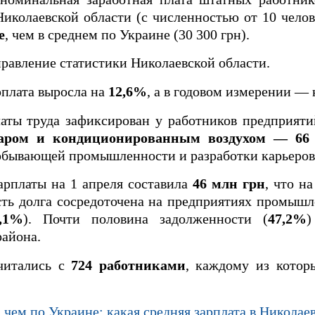
иколаевской области (с численностью от 10 челов
е
, чем в среднем по Украине (30 300 грн).
правление статистики Николаевской области.
рплата выросла на
12,6%
, а в годовом измерении —
аты труда зафиксирован у работников предприят
 паром и кондиционированным воздухом — 66
добывающей промышленности и разработки карьеров
арплаты на 1 апреля составила
46 млн грн
, что н
сть долга сосредоточена на предприятиях промышл
,1%
). Почти половина задолженности (
47,2%
)
района.
считались с
724 работниками
, каждому из котор
 чем по Украине: какая средняя зарплата в Николае