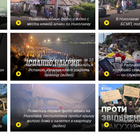
у»:
аки
в
Появились новые фото и видео с
В Николаеве
места ночной атаки по Николаеву
БСМП, по
Миграционный кризис в Европе: до 10
тысяч человек за сутки прорвались в
В Радушно
ин
Испанию, Италия хочет закрыть
погибшей семь
границу (видео)
— он служит
Появились первые фото атаки на
Николаев: беспилотник пробил крышу
В Николае
жилого дома и залетел в квартиру
поддержку ко
и
(видео)
Ол