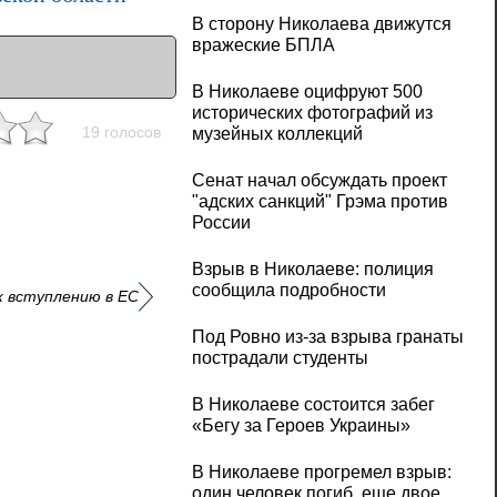
В сторону Николаева движутся
вражеские БПЛА
В Николаеве оцифруют 500
исторических фотографий из
19 голосов
музейных коллекций
Сенат начал обсуждать проект
"адских санкций" Грэма против
России
Взрыв в Николаеве: полиция
сообщила подробности
к вступлению в ЕС
Под Ровно из-за взрыва гранаты
пострадали студенты
В Николаеве состоится забег
«Бегу за Героев Украины»
В Николаеве прогремел взрыв:
один человек погиб, еще двое