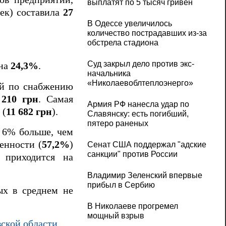
выплатят по 5 тысяч гривен
ек) составила
27
В Одессе увеличилось
количество пострадавших из-за
обстрела стадиона
Суд закрыл дело против экс-
 на
24,3%
.
начальника
«Николаевоблтеплоэнерго»
ий по снабжению
 210 грн
. Самая
Армия РФ нанесла удар по
 (
11 682 грн
).
Славянску: есть погибший,
пятеро раненых
а 6% больше, чем
енности (
57,2%
)
Сенат США поддержал "адские
санкции" против России
 приходится на
Владимир Зеленский впервые
прибыл в Сербию
ых в среднем не
В Николаеве прогремел
мощный взрыв
вской области