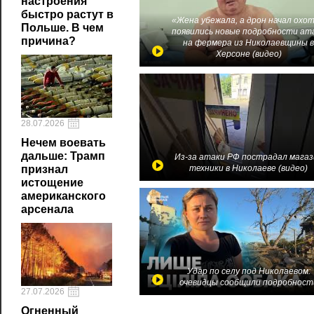
настроения
быстро растут в
«Жена убежала, а дрон начал охот
Польше. В чем
появились новые подробности ат
причина?
на фермера из Николаевщины 
Херсоне (видео)
28.07.2026
Нечем воевать
дальше: Трамп
Из-за атаки РФ пострадал магаз
техники в Николаеве (видео)
признал
истощение
американского
арсенала
Удар по селу под Николаевом:
очевидцы сообщили подробност
27.07.2026
Огненный