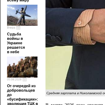
всему миру
Вчера
Судьба
войны в
Украине
решается
в небе
05.08.2026
От очередей из
добровольцев
Средняя зарплата в Николаевской о
до
«бусификации»:
эволюция ТЦК в
В марте 2026 года средняя