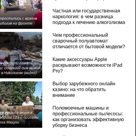
Частная или государственная
наркология: в чем разница
 простились с врачом
подхода к лечению алкоголизма
гибшим на фронте
Чем профессиональный
сварочный полуавтомат
отличается от бытовой модели?
Какие аксессуары Apple
м почтили память
раскрывают возможности iPad
и: старший сын выжил
Pro?
 в Николаеве (видео)
Выбор зарубежного онлайн
казино: на что обратить
внимание
Поломоечные машины и
ве прошла акция в
профессиональные пылесосы:
мбрига 123-й бригады
как организовать эффективную
ега Макухи
уборку бизнеса