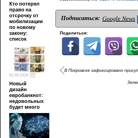
Кто потерял
право на
отсрочку от
Подписаться:
Google News
мобилизации
по новому
Поделиться:
закону:
список
В Покровске зафиксировано прису
02.08.2026
Зеле
Новый
дизайн
евробанкнот:
недовольных
будет много