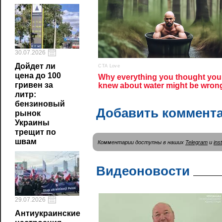
30.07.2026
Дойдет ли
цена до 100
гривен за
литр:
бензиновый
Добавить коммент
рынок
Украины
трещит по
швам
Комментарии доступны в наших
Telegram
и
ins
Видеоновости
29.07.2026
Антиукраинские