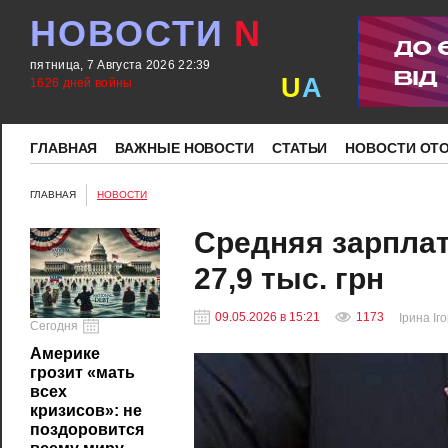
НОВОСТИ
N
пятница, 7 Августа 2026 22:39
U
A
1626 дней войны
ГЛАВНАЯ
ВАЖНЫЕ НОВОСТИ
СТАТЬИ
НОВОСТИ ОТ
ГЛАВНАЯ
НОВОСТИ
Средняя зарплат
27,9 тыс. грн
09.05.2026 в 15:21
1173
Ірина Іг
Сегодня
Америке
грозит «мать
всех
кризисов»: не
поздоровится