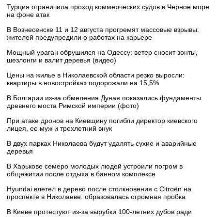
Турция ограничила проход коммерческих судов в Черное море
на фоне атак
В Вознесенске 11 и 12 августа прогремят массовые взрывы:
жителей предупредили о работах на карьере
Мощный ураган обрушился на Одессу: ветер сносит зонты,
шезлонги и валит деревья (видео)
Цены на жилье в Николаевской области резко выросли:
квартиры в новостройках подорожали на 15,5%
В Болгарии из-за обмеления Дуная показались фундаменты
древнего моста Римской империи (фото)
При атаке дронов на Киевщину погибли директор киевского
лицея, ее муж и трехлетний внук
В двух парках Николаева будут удалять сухие и аварийные
деревья
В Харькове семеро молодых людей устроили погром в
общежитии после отдыха в банном комплексе
Hyundai влетел в дерево после столкновения с Citroën на
проспекте в Николаеве: образовалась огромная пробка
В Киеве протестуют из-за вырубки 100-летних дубов ради