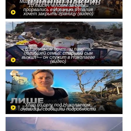
Миграционный кризис в Европе: до
10 тысяч человек за сутки
прорвались в Испанию, Италия
хочет закрыть границу (видео)
В Радушном почтили память
погибшей семьи: старший сын
выжил — он служит в Николаеве
(видео)
Удар по селу под Николаевом:
очевидцы сообщили подробности