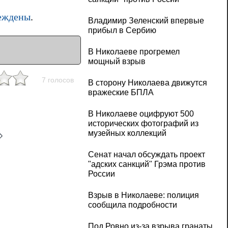
реждены
.
Владимир Зеленский впервые
прибыл в Сербию
В Николаеве прогремел
мощный взрыв
7 голосов
В сторону Николаева движутся
вражеские БПЛА
В Николаеве оцифруют 500
исторических фотографий из
музейных коллекций
Сенат начал обсуждать проект
"адских санкций" Грэма против
России
Взрыв в Николаеве: полиция
сообщила подробности
Под Ровно из-за взрыва гранаты