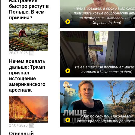
настроения
быстро растут в
«Жена убежала, а дрон начал охот
Польше. В чем
появились новые подробности ат
причина?
на фермера из Николаевщины 
Херсоне (видео)
28.07.2026
Нечем воевать
дальше: Трамп
Из-за атаки РФ пострадал магаз
техники в Николаеве (видео)
признал
истощение
американского
арсенала
Удар по селу под Николаевом:
очевидцы сообщили подробност
27.07.2026
Огненный