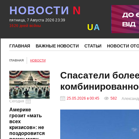
НОВОСТИ
N
пятница, 7 Августа 2026 23:39
U
A
1626 дней войны
ГЛАВНАЯ
ВАЖНЫЕ НОВОСТИ
СТАТЬИ
НОВОСТИ ОТ
ГЛАВНАЯ
НОВОСТИ
Спасатели более
комбинированно
25.05.2026 в 00:45
582
Александ
Сегодня
Америке
грозит «мать
всех
кризисов»: не
поздоровится