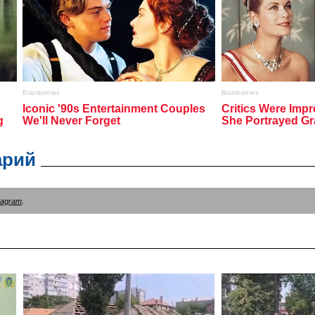
арий
tagram
.