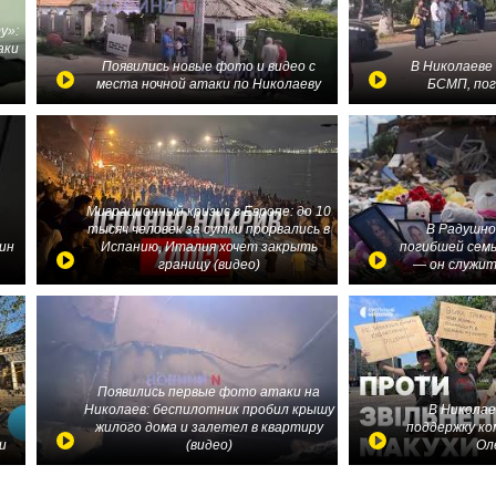
у»:
аки
в
Появились новые фото и видео с
В Николаеве
места ночной атаки по Николаеву
БСМП, по
Миграционный кризис в Европе: до 10
тысяч человек за сутки прорвались в
В Радушно
ин
Испанию, Италия хочет закрыть
погибшей семь
границу (видео)
— он служит
Появились первые фото атаки на
Николаев: беспилотник пробил крышу
В Николае
жилого дома и залетел в квартиру
поддержку ко
и
(видео)
Ол