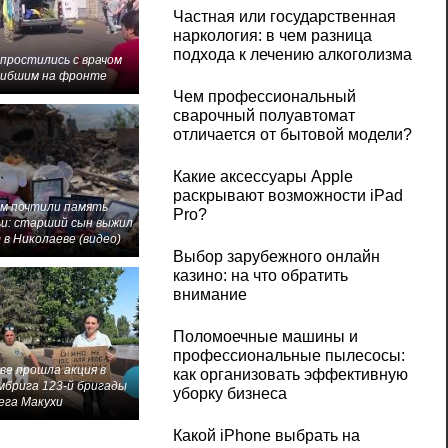
Частная или государственная
наркология: в чем разница
подхода к лечению алкоголизма
 простились с врачом
гибшим на фронте
Чем профессиональный
сварочный полуавтомат
отличается от бытовой модели?
Какие аксессуары Apple
раскрывают возможности iPad
м почтили память
Pro?
и: старший сын выжил
 в Николаеве (видео)
Выбор зарубежного онлайн
казино: на что обратить
внимание
Поломоечные машины и
профессиональные пылесосы:
ве прошла акция в
как организовать эффективную
мбрига 123-й бригады
уборку бизнеса
ега Макухи
Какой iPhone выбрать на