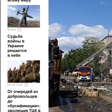
всему миру
Вчера
Судьба
войны в
Украине
решается
в небе
05.08.2026
От очередей из
добровольцев
до
«бусификации»:
эволюция ТЦК в