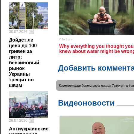
30.07.2026
Дойдет ли
цена до 100
гривен за
литр:
бензиновый
Добавить коммент
рынок
Украины
трещит по
швам
Комментарии доступны в наших
Telegram
и
ins
Видеоновости
29.07.2026
Антиукраинские