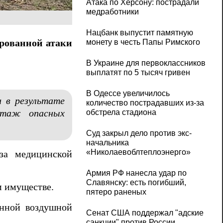
Атака по Херсону: пострадали
медработники
Нацбанк выпустит памятную
рованной атаки
монету в честь Папы Римского
В Украине для первоклассников
выплатят по 5 тысяч гривен
В Одессе увеличилось
 в результате
количество пострадавших из-за
нтаж опасных
обстрела стадиона
Суд закрыл дело против экс-
начальника
«Николаевоблтеплоэнерго»
за медицинской
Армия РФ нанесла удар по
Славянску: есть погибший,
м имуществе.
пятеро раненых
анной воздушной
Сенат США поддержал "адские
санкции" против России