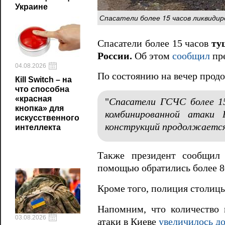
Украине
Спасатели более 15 часов ликвиди
Спасатели более 15 часов
ту
России.
Об этом
сообщил
пре
04.08.2026
По состоянию на вечер прод
Кill Switch – на
что способна
«красная
"
Спасатели ГСЧС более 15
кнопка» для
комбинированной атаки
искусственного
конструкций продолжается
интеллекта
Также президент сообщил 
помощью обратились более 80
Кроме того, полиция столиц
Напомним, что количество 
03.08.2026
атаки в Киеве
увеличилось до