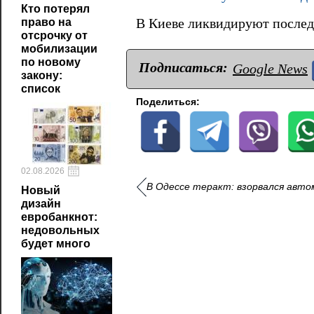
Кто потерял
право на
В Киеве ликвидируют послед
отсрочку от
мобилизации
по новому
Подписаться:
Google News
закону:
список
Поделиться:
02.08.2026
В Одессе теракт: взорвался авто
Новый
дизайн
евробанкнот:
недовольных
будет много