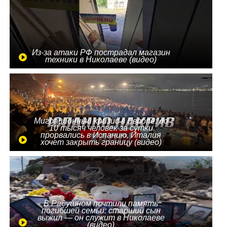
Из-за атаки РФ пострадал магазин
техники в Николаеве (видео)
Миграционный кризис в Европе: до
10 тысяч человек за сутки
прорвались в Испанию, Италия
хочет закрыть границу (видео)
В Радушном почтили память
погибшей семьи: старший сын
выжил — он служит в Николаеве
(видео)