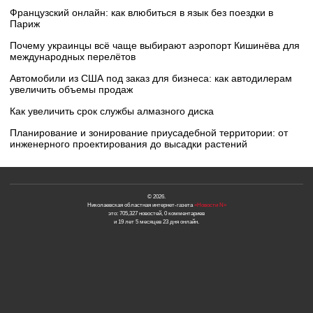
Французский онлайн: как влюбиться в язык без поездки в
Париж
Почему украинцы всё чаще выбирают аэропорт Кишинёва для
международных перелётов
Автомобили из США под заказ для бизнеса: как автодилерам
увеличить объемы продаж
Как увеличить срок службы алмазного диска
Планирование и зонирование приусадебной территории: от
инженерного проектирования до высадки растений
© 2026.
Николаевская областная интернет-газета
«Новости N»
это: 705,327 новостей, 0 комментариев
и 19 лет 5 месяцев 23 дня онлайн.