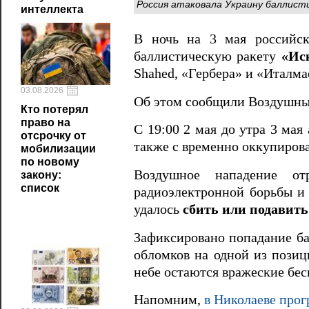
Россия атаковала Украину баллисти
интеллекта
В ночь на 3 мая российск
баллистическую ракету
«Ис
Shahed, «Гербера» и «Италма
03.08.2026
Об этом сообщили Воздушн
Кто потерял
право на
С 19:00 2 мая до утра 3 мая
отсрочку от
также с временно оккупиров
мобилизации
по новому
Воздушное нападение отр
закону:
список
радиоэлектронной борьбы и
удалось
сбить или подавить
Зафиксировано попадание ба
обломков на одной из позиц
небе остаются вражеские бе
Напомним,
в Николаеве прог