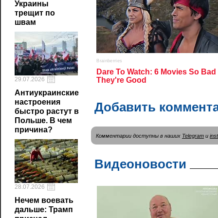
Украины
трещит по
швам
29.07.2026
Антиукраинские
настроения
Добавить коммент
быстро растут в
Польше. В чем
причина?
Комментарии доступны в наших
Telegram
и
ins
Видеоновости
28.07.2026
Нечем воевать
дальше: Трамп