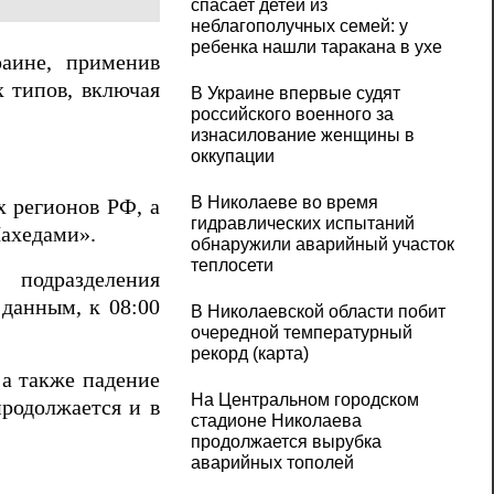
спасает детей из
неблагополучных семей: у
ребенка нашли таракана в ухе
аине, применив
 типов, включая
В Украине впервые судят
российского военного за
изнасилование женщины в
оккупации
В Николаеве во время
х регионов РФ, а
гидравлических испытаний
Шахедами».
обнаружили аварийный участок
теплосети
 подразделения
данным, к 08:00
В Николаевской области побит
очередной температурный
рекорд (карта)
 а также падение
На Центральном городском
продолжается и в
стадионе Николаева
продолжается вырубка
аварийных тополей