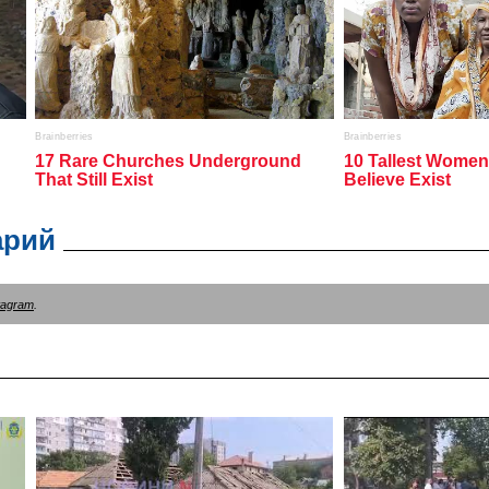
арий
tagram
.