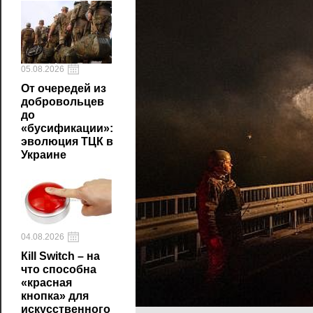
05.08.2026
От очередей из
добровольцев
до
«бусификации»:
эволюция ТЦК в
Украине
04.08.2026
Кill Switch – на
что способна
«красная
кнопка» для
искусственного