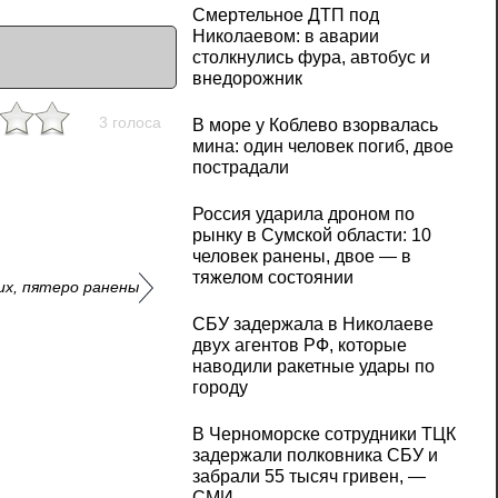
Смертельное ДТП под
Николаевом: в аварии
столкнулись фура, автобус и
внедорожник
3 голоса
В море у Коблево взорвалась
мина: один человек погиб, двое
пострадали
Россия ударила дроном по
рынку в Сумской области: 10
человек ранены, двое — в
тяжелом состоянии
их, пятеро ранены
СБУ задержала в Николаеве
двух агентов РФ, которые
наводили ракетные удары по
городу
В Черноморске сотрудники ТЦК
задержали полковника СБУ и
забрали 55 тысяч гривен, —
СМИ