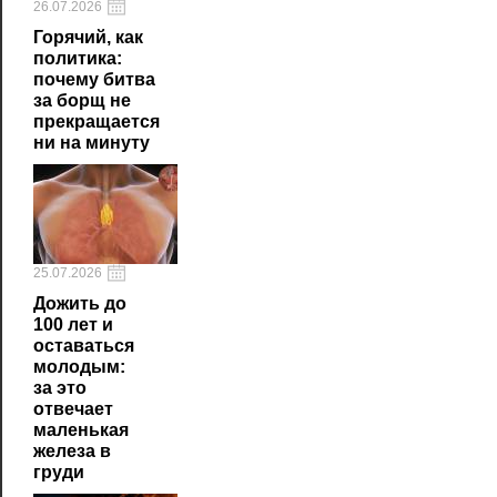
26.07.2026
Горячий, как
политика:
почему битва
за борщ не
прекращается
ни на минуту
25.07.2026
Дожить до
100 лет и
оставаться
молодым:
за это
отвечает
маленькая
железа в
груди