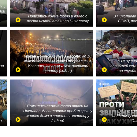
у»:
аки
в
Появились новые фото и видео с
В Николаеве
места ночной атаки по Николаеву
БСМП, по
Миграционный кризис в Европе: до 10
тысяч человек за сутки прорвались в
В Радушно
ин
Испанию, Италия хочет закрыть
погибшей семь
границу (видео)
— он служит
Появились первые фото атаки на
Николаев: беспилотник пробил крышу
В Николае
жилого дома и залетел в квартиру
поддержку ко
и
(видео)
Ол