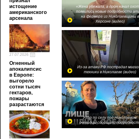
признал
истощение
«Жена убежала, а дрон начал охот
появились новые подробности ат
американского
на фермера из Николаевщины 
арсенала
Херсоне (видео)
27.07.2026
Огненный
Из-за атаки РФ пострадал магаз
апокалипсис
техники в Николаеве (видео)
в Европе:
выгорело
сотни тысяч
гектаров,
пожары
разрастаются
Удар по селу под Николаевом:
очевидцы сообщили подробност