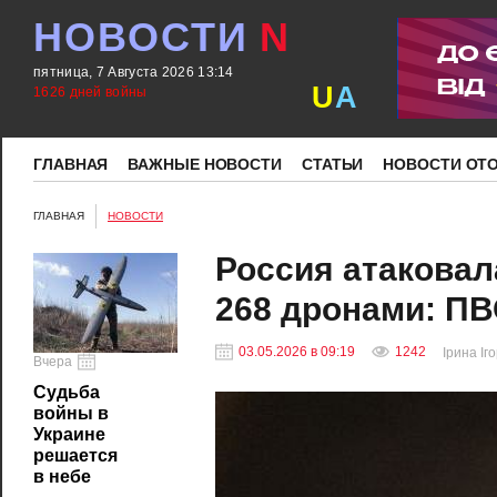
НОВОСТИ
N
пятница, 7 Августа 2026 13:14
U
A
1626 дней войны
ГЛАВНАЯ
ВАЖНЫЕ НОВОСТИ
СТАТЬИ
НОВОСТИ ОТ
ГЛАВНАЯ
НОВОСТИ
Россия атаковал
268 дронами: ПВ
03.05.2026 в 09:19
1242
Ірина Іг
Вчера
Судьба
войны в
Украине
решается
в небе