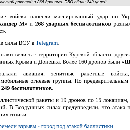
ческой ракетой и 268 дронами: ПВО сбили 249 целей
ие войска нанесли массированный удар по Укр
кандер-М»
и
268 ударных беспилотников
разных
с».
ые силы ВСУ в
Telegram
.
 атаки велись с территории Курской области, други
анных Крыма и Донецка. Более 160 дронов были «
ажали авиация, зенитные ракетные войска,
 мобильные огневые группы. По предварительным 
 249 беспилотников
.
ллистической ракеты и 19 дронов по 15 локациям,
ий. В Воздушных силах предупредили, что атака 
спилотники.
ремели взрывы - город под атакой баллистики