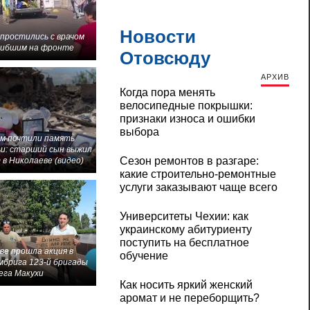
Новости
 простились с врачом
гибшим на фронте
Отовсюду
АРХИВ
Когда пора менять
велосипедные покрышки:
признаки износа и ошибки
выбора
м почтили память
и: старший сын выжил
Сезон ремонтов в разгаре:
 в Николаеве (видео)
какие строительно-ремонтные
услуги заказывают чаще всего
Университеты Чехии: как
украинскому абитуриенту
поступить на бесплатное
ве прошла акция в
обучение
мбрига 123-й бригады
ега Макухи
Как носить яркий женский
аромат и не переборщить?