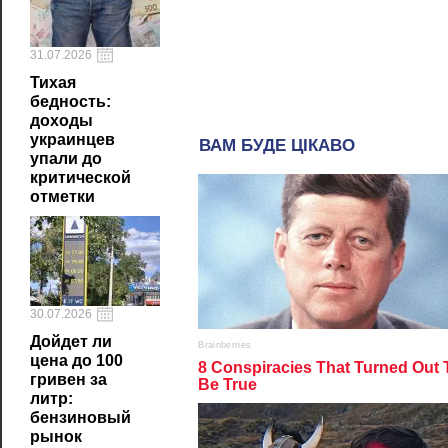
31.07.2026
Тихая
бедность:
доходы
украинцев
упали до
критической
отметки
30.07.2026
Дойдет ли
цена до 100
гривен за
литр:
бензиновый
рынок