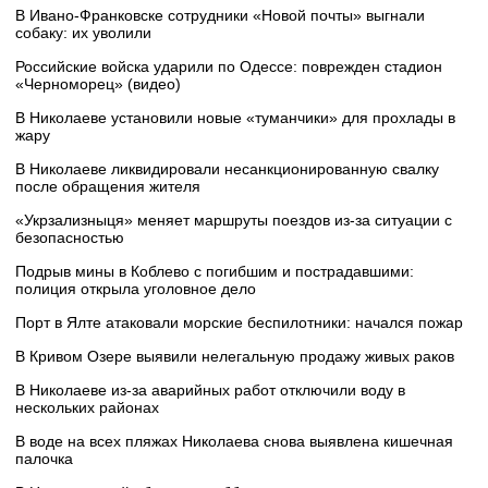
В Ивано-Франковске сотрудники «Новой почты» выгнали
собаку: их уволили
Российские войска ударили по Одессе: поврежден стадион
«Черноморец» (видео)
В Николаеве установили новые «туманчики» для прохлады в
жару
В Николаеве ликвидировали несанкционированную свалку
после обращения жителя
«Укрзализныця» меняет маршруты поездов из-за ситуации с
безопасностью
Подрыв мины в Коблево с погибшим и пострадавшими:
полиция открыла уголовное дело
Порт в Ялте атаковали морские беспилотники: начался пожар
В Кривом Озере выявили нелегальную продажу живых раков
В Николаеве из-за аварийных работ отключили воду в
нескольких районах
В воде на всех пляжах Николаева снова выявлена кишечная
палочка