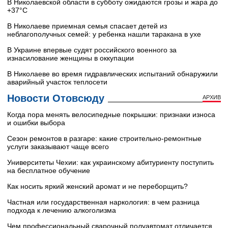
В Николаевской области в субботу ожидаются грозы и жара до
+37°C
В Николаеве приемная семья спасает детей из
неблагополучных семей: у ребенка нашли таракана в ухе
В Украине впервые судят российского военного за
изнасилование женщины в оккупации
В Николаеве во время гидравлических испытаний обнаружили
аварийный участок теплосети
Новости Отовсюду
АРХИВ
Когда пора менять велосипедные покрышки: признаки износа
и ошибки выбора
Сезон ремонтов в разгаре: какие строительно-ремонтные
услуги заказывают чаще всего
Университеты Чехии: как украинскому абитуриенту поступить
на бесплатное обучение
Как носить яркий женский аромат и не переборщить?
Частная или государственная наркология: в чем разница
подхода к лечению алкоголизма
Чем профессиональный сварочный полуавтомат отличается