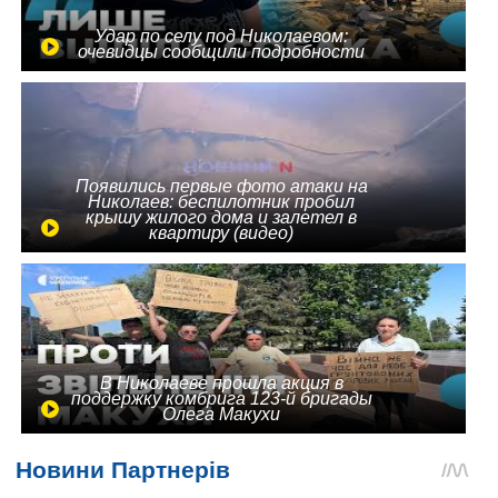
Удар по селу под Николаевом:
очевидцы сообщили подробности
Появились первые фото атаки на
Николаев: беспилотник пробил
крышу жилого дома и залетел в
квартиру (видео)
В Николаеве прошла акция в
поддержку комбрига 123-й бригады
Олега Макухи