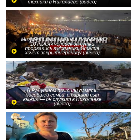
техники в Николаеве (видео)
Миграционный кризис в Европе: до
10 тысяч человек за сутки
прорвались в Испанию, Италия
хочет закрыть границу (видео)
В Радушном почтили память
погибшей семьи: старший сын
выжил — он служит в Николаеве
(видео)