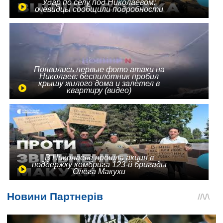
Удар по селу под Николаевом:
очевидцы сообщили подробности
Появились первые фото атаки на
Николаев: беспилотник пробил
крышу жилого дома и залетел в
квартиру (видео)
В Николаеве прошла акция в
поддержку комбрига 123-й бригады
Олега Макухи