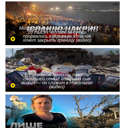
Миграционный кризис в Европе: до
10 тысяч человек за сутки
прорвались в Испанию, Италия
хочет закрыть границу (видео)
В Радушном почтили память
погибшей семьи: старший сын
выжил — он служит в Николаеве
(видео)