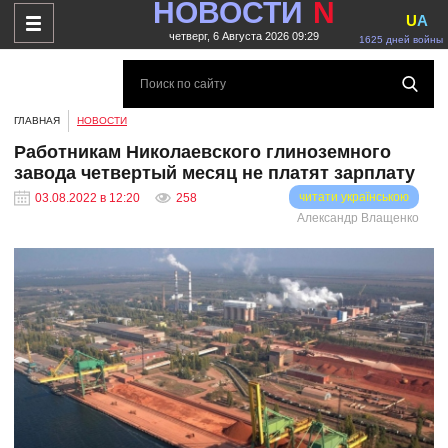
НОВОСТИ
N
U
A
четверг, 6 Августа 2026 09:29
1625 дней войны
ГЛАВНАЯ
НОВОСТИ
Работникам Николаевского глиноземного
завода четвертый месяц не платят зарплату
читати українською
03.08.2022 в 12:20
258
Александр Влащенко