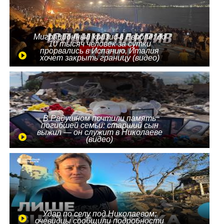
Миграционный кризис в Европе: до
10 тысяч человек за сутки
прорвались в Испанию, Италия
хочет закрыть границу (видео)
В Радушном почтили память
погибшей семьи: старший сын
выжил — он служит в Николаеве
(видео)
Удар по селу под Николаевом:
очевидцы сообщили подробности