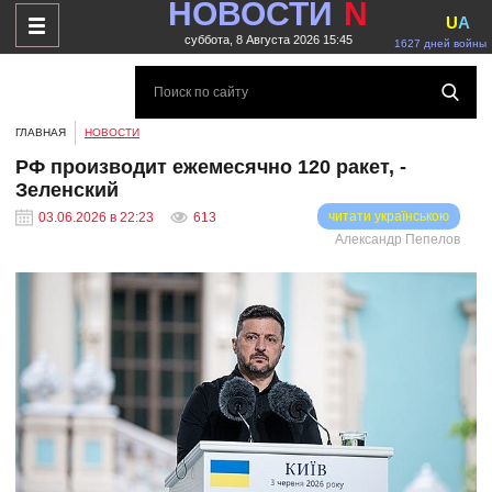
НОВОСТИ
N
U
A
суббота, 8 Августа 2026 15:45
1627 дней войны
ГЛАВНАЯ
НОВОСТИ
РФ производит ежемесячно 120 ракет, -
Зеленский
читати українською
03.06.2026 в 22:23
613
Александр Пепелов