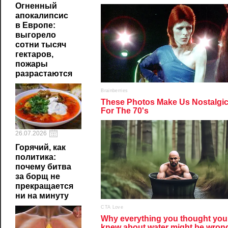
Огненный
апокалипсис
в Европе:
выгорело
сотни тысяч
гектаров,
пожары
разрастаются
26.07.2026
Горячий, как
политика:
почему битва
за борщ не
прекращается
ни на минуту