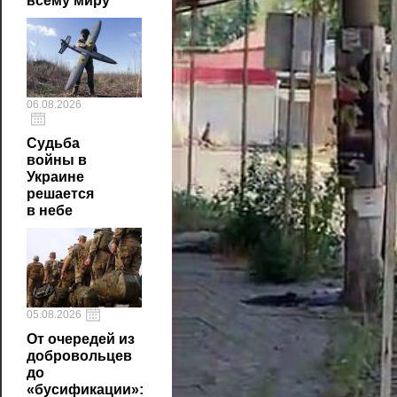
всему миру
06.08.2026
Судьба
войны в
Украине
решается
в небе
05.08.2026
От очередей из
добровольцев
до
«бусификации»: