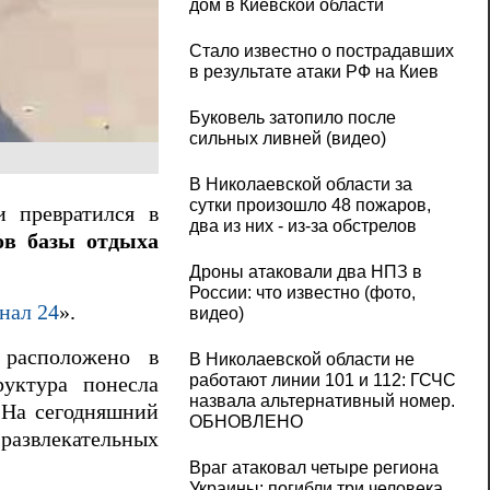
дом в Киевской области
Стало известно о пострадавших
в результате атаки РФ на Киев
Буковель затопило после
сильных ливней (видео)
В Николаевской области за
сутки произошло 48 пожаров,
и превратился в
два из них - из-за обстрелов
ов базы отдыха
Дроны атаковали два НПЗ в
России: что известно (фото,
нал 24
».
видео)
 расположено в
В Николаевской области не
работают линии 101 и 112: ГСЧС
руктура понесла
назвала альтернативный номер.
. На сегодняшний
ОБНОВЛЕНО
 развлекательных
Враг атаковал четыре региона
Украины: погибли три человека,