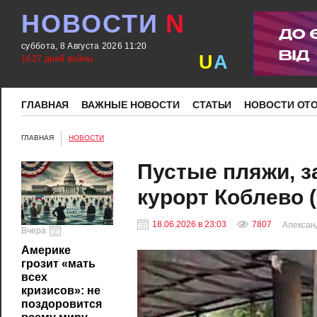
НОВОСТИ
N
суббота, 8 Августа 2026 11:20
U
A
1627 дней войны
ГЛАВНАЯ
ВАЖНЫЕ НОВОСТИ
СТАТЬИ
НОВОСТИ ОТ
ГЛАВНАЯ
НОВОСТИ
Пустые пляжи, з
курорт Коблево 
18.06.2026 в 23:03
7807
Алексан
Вчера
Америке
грозит «мать
всех
кризисов»: не
поздоровится