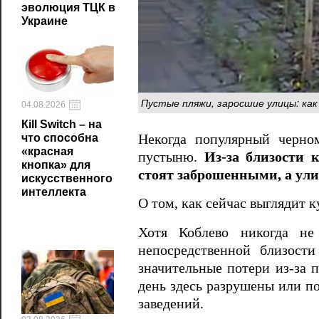
эволюция ТЦК в
Украине
Пустые пляжи, заросшие улицы: как
04.08.2026
Кill Switch – на
Некогда популярный черно
что способна
«красная
пустыню.
Из-за близости 
кнопка» для
стоят заброшенными, а ули
искусственного
интеллекта
О том, как сейчас выглядит 
Хотя Коблево никогда не
непосредственной близост
значительные потери из-за 
день здесь разрушены или по
заведений.