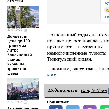
отметки
30.07.2026
Полноценный отдых на этом 
Дойдет ли
поселке не остановилась п
цена до 100
гривен за
принимают внутренних 
литр:
немногочисленные туристы, 
бензиновый
Тилигульский лиман.
рынок
Украины
Напомним, ранее глава Ник
трещит по
швам
косе
.
Подписаться:
Google News
Поделиться:
29.07.2026
Антиукраинские