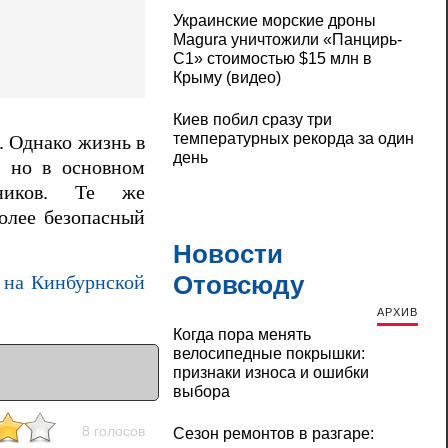
Украинские морские дроны
Magura уничтожили «Панцирь-
С1» стоимостью $15 млн в
Крыму (видео)
Киев побил сразу три
температурных рекорда за один
. Однако жизнь в
день
, но в основном
нников. Те же
более безопасный
Новости
Отовсюду
 на Кинбурнской
АРХИВ
Когда пора менять
велосипедные покрышки:
признаки износа и ошибки
выбора
8 голосов
Сезон ремонтов в разгаре: