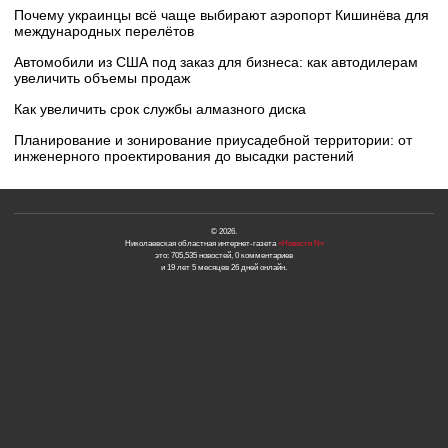
Почему украинцы всё чаще выбирают аэропорт Кишинёва для
международных перелётов
Автомобили из США под заказ для бизнеса: как автодилерам
увеличить объемы продаж
Как увеличить срок службы алмазного диска
Планирование и зонирование приусадебной территории: от
инженерного проектирования до высадки растений
© 2026.
Николаевская областная интернет-газета
«Новости N»
это: 705,535 новостей, 0 комментариев
и 19 лет 5 месяцев 26 дней онлайн.