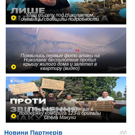
Удар по селу под Николаевом:
очевидцы сообщили подробности
Появились первые фото атаки на
Николаев: беспилотник пробил
крышу жилого дома и залетел в
квартиру (видео)
В Николаеве прошла акция в
поддержку комбрига 123-й бригады
Олега Макухи