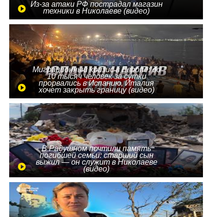
Из-за атаки РФ пострадал магазин
техники в Николаеве (видео)
Миграционный кризис в Европе: до
10 тысяч человек за сутки
прорвались в Испанию, Италия
хочет закрыть границу (видео)
В Радушном почтили память
погибшей семьи: старший сын
выжил — он служит в Николаеве
(видео)