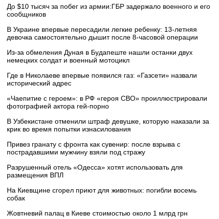
До $10 тысяч за побег из армии:ГБР задержало военного и его
сообщников
В Украине впервые пересадили легкие ребенку: 13-летняя
девочка самостоятельно дышит после 8-часовой операции
Из-за обмеления Дуная в Будапеште нашли останки двух
немецких солдат и военный мотоцикл
Где в Николаеве впервые появился газ: «Газсети» назвали
исторический адрес
«Чаепитие с героем»: в РФ «героя СВО» проиллюстрировали
фотографией актора гей-порно
В Узбекистане отменили штраф девушке, которую наказали за
крик во время попытки изнасилования
Привез гранату с фронта как сувенир: после взрыва с
пострадавшими мужчину взяли под стражу
Разрушенный отель «Одесса» хотят использовать для
размещения ВПЛ
На Киевщине сгорел приют для животных: погибли восемь
собак
Жовтневий палац в Киеве стоимостью около 1 млрд грн