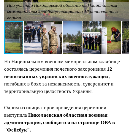
При участии Николаевской области на Национальном
мемориальном кладбище похоронили 12 неопознанных
воинов
На Национальном военном мемориальном кладбище
состоялась церемония почетного захоронения
12
неопознанных украинских военнослужащих
,
погибших в боях за независимость, суверенитет и
территориальную целостность Украины.
Одним из инициаторов проведения церемонии
выступила
Николаевская областная военная
администрация, сообщается на странице ОВА в
"Фейсбук".