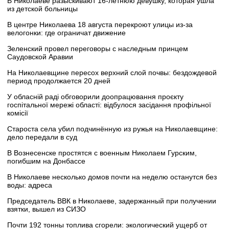
В Николаеве разыскивают 16-летнюю девушку, которая ушла
из детской больницы
В центре Николаева 18 августа перекроют улицы из-за
велогонки: где ограничат движение
Зеленский провел переговоры с наследным принцем
Саудовской Аравии
На Николаевщине пересох верхний слой почвы: бездождевой
период продолжается 20 дней
У обласній раді обговорили доопрацювання проєкту
госпітальної мережі області: відбулося засідання профільної
комісії
Староста села убил подчинённую из ружья на Николаевщине:
дело передали в суд
В Вознесенске простятся с военным Николаем Гурским,
погибшим на Донбассе
В Николаеве несколько домов почти на неделю останутся без
воды: адреса
Председатель ВВК в Николаеве, задержанный при получении
взятки, вышел из СИЗО
Почти 192 тонны топлива сгорели: экологический ущерб от