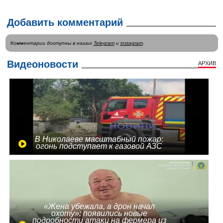
Добавить комментарий
Комментарии доступны в наших
Telegram
и
instagram
.
Видеоновости
АРХИВ
В Николаеве масштабный пожар:
огонь подступает к газовой АЗС
«Жена убежала, а дрон начал
охоту»: появились новые
подробности атаки на фермера из