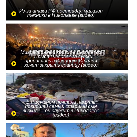
Из-за атаки РФ пострадал магазин
техники в Николаеве (видео)
Миграционный кризис в Европе: до
10 тысяч человек за сутки
прорвались в Испанию, Италия
хочет закрыть границу (видео)
В Радушном почтили память
погибшей семьи: старший сын
выжил — он служит в Николаеве
(видео)