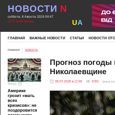
НОВОСТИ
N
суббота, 8 Августа 2026 06:47
U
A
1627 дней войны
ГЛАВНАЯ
ВАЖНЫЕ НОВОСТИ
СТАТЬИ
НОВОСТИ ОТ
ГЛАВНАЯ
НОВОСТИ
Прогноз погоды 
Николаевщине
06.07.2026 в 12:00
3783
Ірина Іг
Вчера
Америке
грозит «мать
всех
кризисов»: не
поздоровится