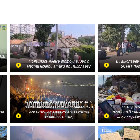
у»:
аки
в
Появились новые фото и видео с
В Николаеве
места ночной атаки по Николаеву
БСМП, по
Миграционный кризис в Европе: до 10
тысяч человек за сутки прорвались в
В Радушно
ин
Испанию, Италия хочет закрыть
погибшей семь
границу (видео)
— он служит