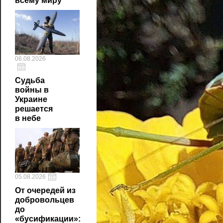
всему миру
06.08.2026
Судьба
войны в
Украине
решается
в небе
05.08.2026
От очередей из
добровольцев
до
«бусификации»: