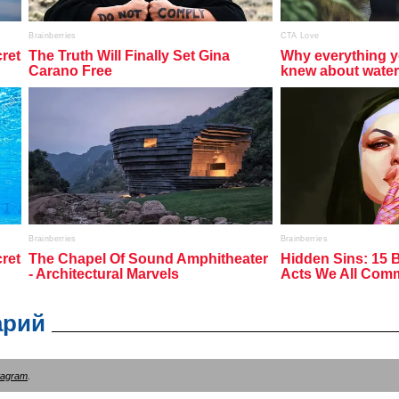
арий
tagram
.