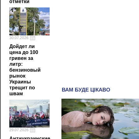
отметки
30.07.2026
Дойдет ли
цена до 100
гривен за
литр:
бензиновый
рынок
Украины
трещит по
швам
29.07.2026
Антиукраинские