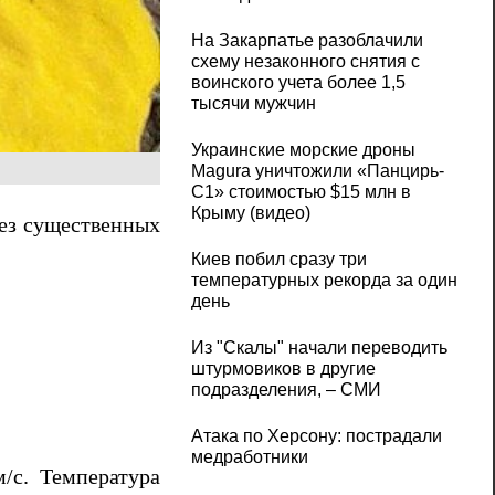
На Закарпатье разоблачили
схему незаконного снятия с
воинского учета более 1,5
тысячи мужчин
Украинские морские дроны
Magura уничтожили «Панцирь-
С1» стоимостью $15 млн в
Крыму (видео)
ез существенных
Киев побил сразу три
температурных рекорда за один
день
Из "Скалы" начали переводить
штурмовиков в другие
подразделения, – СМИ
Атака по Херсону: пострадали
медработники
/с. Температура