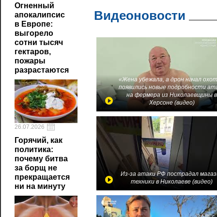
Огненный
Видеоновости
апокалипсис
в Европе:
выгорело
сотни тысяч
гектаров,
пожары
разрастаются
«Жена убежала, а дрон начал охот
появились новые подробности ат
на фермера из Николаевщины 
Херсоне (видео)
26.07.2026
Горячий, как
политика:
почему битва
за борщ не
Из-за атаки РФ пострадал магаз
прекращается
техники в Николаеве (видео)
ни на минуту