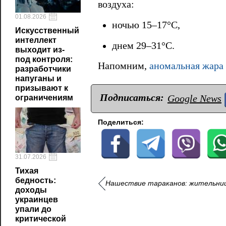
воздуха:
01.08.2026
ночью 15–17°С,
Искусственный
интеллект
днем 29–31°С.
выходит из-
под контроля:
Напомним,
аномальная жара 
разработчики
напуганы и
призывают к
Подписаться:
Google News
ограничениям
Поделиться:
31.07.2026
Тихая
бедность:
Нашествие тараканов: жительниц
доходы
украинцев
упали до
критической