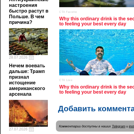
настроения
быстро растут в
Польше. В чем
причина?
28.07.2026
Нечем воевать
дальше: Трамп
признал
истощение
американского
арсенала
Добавить коммент
Комментарии доступны в наших
Telegram
и
ins
27.07.2026