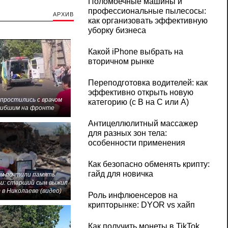
Поломоечные машины и
профессиональные пылесосы:
АРХИВ
как организовать эффективную
уборку бизнеса
Какой iPhone выбрать на
вторичном рынке
Переподготовка водителей: как
эффективно открыть новую
 простились с врачом
категорию (с B на C или А)
гибшим на фронте
Антицеллюлитный массажер
для разных зон тела:
особенности применения
Как безопасно обменять крипту:
гайд для новичка
м почтили память
и: старший сын выжил
 в Николаеве (видео)
Роль инфлюенсеров на
крипторынке: DYOR vs хайп
Как получить монеты в TikTok