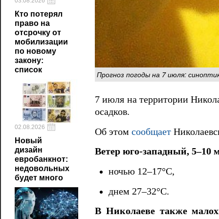
03.08.2026
Кто потерял
право на
отсрочку от
мобилизации
по новому
закону:
список
Прогноз погоды на 7 июля: синопт
7 июля на территории Никол
осадков.
02.08.2026
Об этом
сообщает
Николаевск
Новый
дизайн
Ветер юго‑западный, 5–10 м
евробанкнот:
недовольных
ночью 12–17°С,
будет много
днем 27–32°С.
В Николаеве также малохм