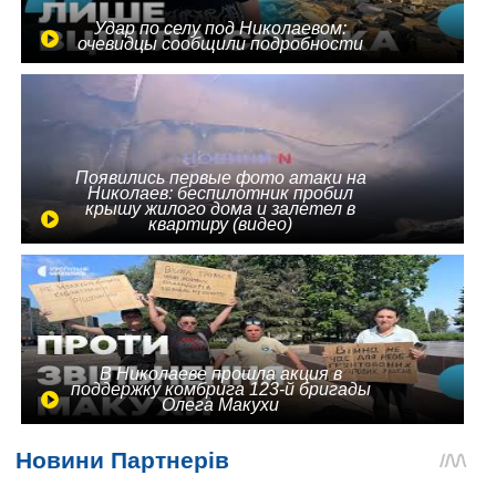
Удар по селу под Николаевом:
очевидцы сообщили подробности
Появились первые фото атаки на
Николаев: беспилотник пробил
крышу жилого дома и залетел в
квартиру (видео)
В Николаеве прошла акция в
поддержку комбрига 123-й бригады
Олега Макухи