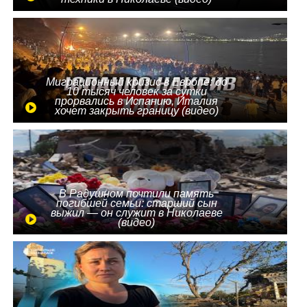
Миграционный кризис в Европе: до
10 тысяч человек за сутки
прорвались в Испанию, Италия
хочет закрыть границу (видео)
В Радушном почтили память
погибшей семьи: старший сын
выжил — он служит в Николаеве
(видео)