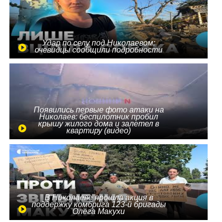
Удар по селу под Николаевом:
очевидцы сообщили подробности
Появились первые фото атаки на
Николаев: беспилотник пробил
крышу жилого дома и залетел в
квартиру (видео)
В Николаеве прошла акция в
поддержку комбрига 123-й бригады
Олега Макухи