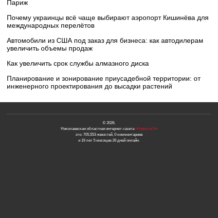
Париж
Почему украинцы всё чаще выбирают аэропорт Кишинёва для
международных перелётов
Автомобили из США под заказ для бизнеса: как автодилерам
увеличить объемы продаж
Как увеличить срок службы алмазного диска
Планирование и зонирование приусадебной территории: от
инженерного проектирования до высадки растений
© 2026.
Николаевская областная интернет-газета
«Новости N»
это: 705,553 новостей, 0 комментариев
и 19 лет 5 месяцев 26 дней онлайн.