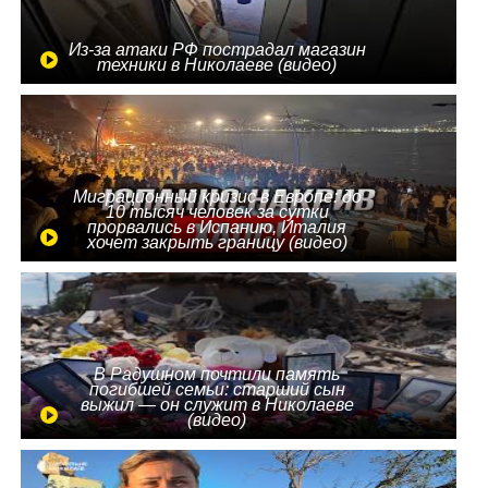
Из-за атаки РФ пострадал магазин
техники в Николаеве (видео)
Миграционный кризис в Европе: до
10 тысяч человек за сутки
прорвались в Испанию, Италия
хочет закрыть границу (видео)
В Радушном почтили память
погибшей семьи: старший сын
выжил — он служит в Николаеве
(видео)