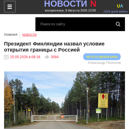
НОВОСТИ
N
U
A
воскресенье, 9 Августа 2026 13:55
1628 дней войны
ГЛАВНАЯ
НОВОСТИ
Президент Финляндии назвал условие
открытия границы с Россией
читати українською
25.05.2026 в 08:18
3584
Александр Пепелов