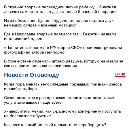
В Украине впервые пересадили легкие ребенку: 13-летняя
девочка самостоятельно дышит после 8-часовой операции
Из-за обмеления Дуная в Будапеште нашли останки двух
немецких солдат и военный мотоцикл
Где в Николаеве впервые появился газ: «Газсети» назвали
исторический адрес
«Чаепитие с героем»: в РФ «героя СВО» проиллюстрировали
фотографией актора гей-порно
В Узбекистане отменили штраф девушке, которую наказали за
крик во время попытки изнасилования
Новости Отовсюду
АРХИВ
Когда пора менять велосипедные покрышки: признаки износа
и ошибки выбора
Сезон ремонтов в разгаре: какие строительно-ремонтные
услуги заказывают чаще всего
Университеты Чехии: как украинскому абитуриенту поступить
на бесплатное обучение
Как носить яркий женский аромат и не переборщить?