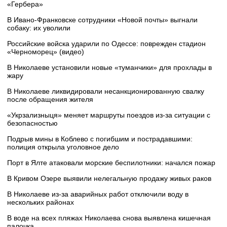
«Гербера»
В Ивано-Франковске сотрудники «Новой почты» выгнали
собаку: их уволили
Российские войска ударили по Одессе: поврежден стадион
«Черноморец» (видео)
В Николаеве установили новые «туманчики» для прохлады в
жару
В Николаеве ликвидировали несанкционированную свалку
после обращения жителя
«Укрзализныця» меняет маршруты поездов из-за ситуации с
безопасностью
Подрыв мины в Коблево с погибшим и пострадавшими:
полиция открыла уголовное дело
Порт в Ялте атаковали морские беспилотники: начался пожар
В Кривом Озере выявили нелегальную продажу живых раков
В Николаеве из-за аварийных работ отключили воду в
нескольких районах
В воде на всех пляжах Николаева снова выявлена кишечная
палочка