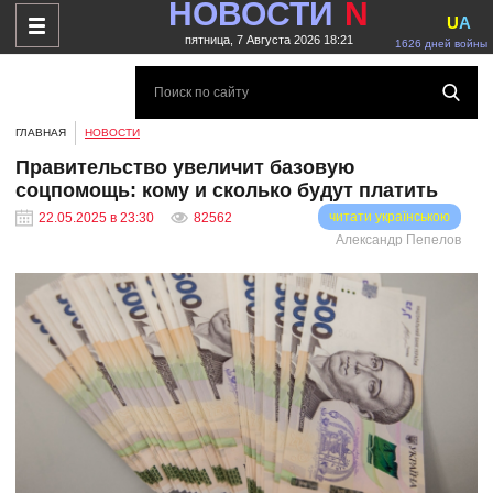
НОВОСТИ
N
U
A
пятница, 7 Августа 2026 18:21
1626 дней войны
ГЛАВНАЯ
НОВОСТИ
Правительство увеличит базовую
соцпомощь: кому и сколько будут платить
читати українською
22.05.2025 в 23:30
82562
Александр Пепелов