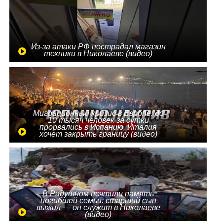
Из-за атаки РФ пострадал магазин
техники в Николаеве (видео)
Миграционный кризис в Европе: до
10 тысяч человек за сутки
прорвались в Испанию, Италия
хочет закрыть границу (видео)
В Радушном почтили память
погибшей семьи: старший сын
выжил — он служит в Николаеве
(видео)