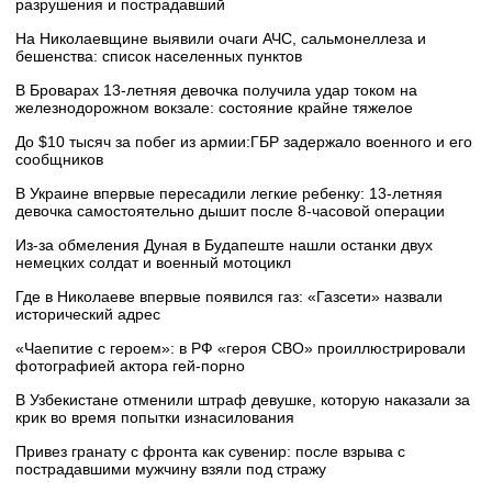
разрушения и пострадавший
На Николаевщине выявили очаги АЧС, сальмонеллеза и
бешенства: список населенных пунктов
В Броварах 13-летняя девочка получила удар током на
железнодорожном вокзале: состояние крайне тяжелое
До $10 тысяч за побег из армии:ГБР задержало военного и его
сообщников
В Украине впервые пересадили легкие ребенку: 13-летняя
девочка самостоятельно дышит после 8-часовой операции
Из-за обмеления Дуная в Будапеште нашли останки двух
немецких солдат и военный мотоцикл
Где в Николаеве впервые появился газ: «Газсети» назвали
исторический адрес
«Чаепитие с героем»: в РФ «героя СВО» проиллюстрировали
фотографией актора гей-порно
В Узбекистане отменили штраф девушке, которую наказали за
крик во время попытки изнасилования
Привез гранату с фронта как сувенир: после взрыва с
пострадавшими мужчину взяли под стражу