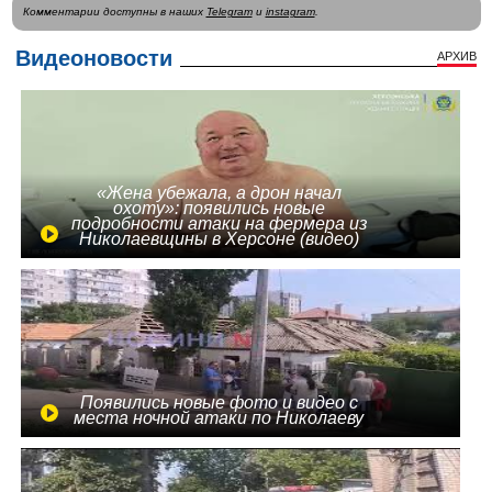
Комментарии доступны в наших
Telegram
и
instagram
.
Видеоновости
АРХИВ
«Жена убежала, а дрон начал
охоту»: появились новые
подробности атаки на фермера из
Николаевщины в Херсоне (видео)
Появились новые фото и видео с
места ночной атаки по Николаеву