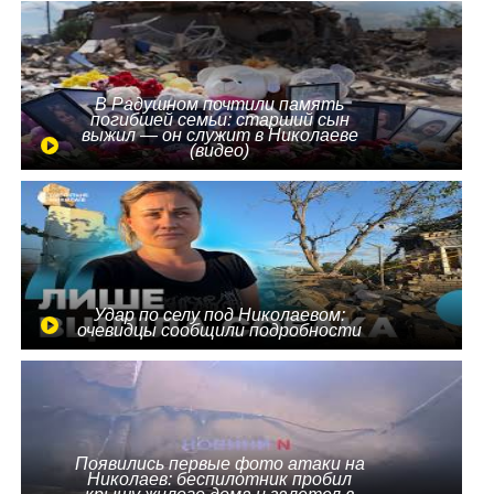
В Радушном почтили память
погибшей семьи: старший сын
выжил — он служит в Николаеве
(видео)
Удар по селу под Николаевом:
очевидцы сообщили подробности
Появились первые фото атаки на
Николаев: беспилотник пробил