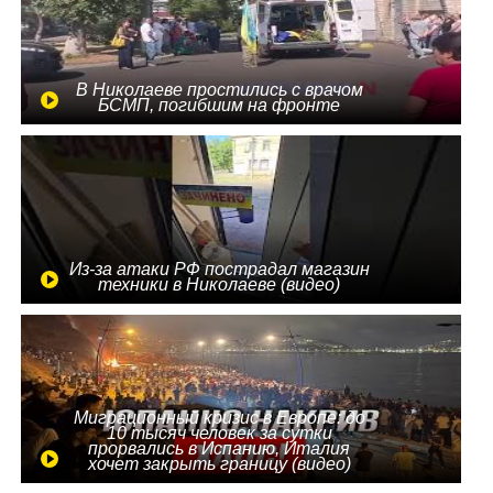
В Николаеве простились с врачом
БСМП, погибшим на фронте
Из-за атаки РФ пострадал магазин
техники в Николаеве (видео)
Миграционный кризис в Европе: до
10 тысяч человек за сутки
прорвались в Испанию, Италия
хочет закрыть границу (видео)