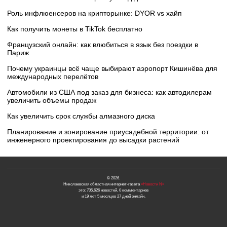
Роль инфлюенсеров на крипторынке: DYOR vs хайп
Как получить монеты в TikTok бесплатно
Французский онлайн: как влюбиться в язык без поездки в
Париж
Почему украинцы всё чаще выбирают аэропорт Кишинёва для
международных перелётов
Автомобили из США под заказ для бизнеса: как автодилерам
увеличить объемы продаж
Как увеличить срок службы алмазного диска
Планирование и зонирование приусадебной территории: от
инженерного проектирования до высадки растений
© 2026.
Николаевская областная интернет-газета
«Новости N»
это: 705,626 новостей, 0 комментариев
и 19 лет 5 месяцев 27 дней онлайн.