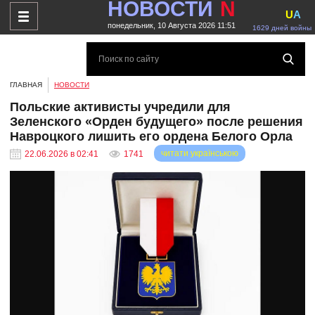
НОВОСТИ
N
U
A
понедельник, 10 Августа 2026 11:51
1629 дней войны
ГЛАВНАЯ
НОВОСТИ
Польские активисты учредили для
Зеленского «Орден будущего» после решения
Навроцкого лишить его ордена Белого Орла
читати українською
22.06.2026 в 02:41
1741