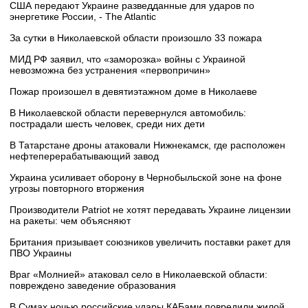
США передают Украине разведданные для ударов по
энергетике России, - The Atlantic
За сутки в Николаевской области произошло 33 пожара
МИД РФ заявил, что «заморозка» войны с Украиной
невозможна без устранения «первопричин»
Пожар произошел в девятиэтажном доме в Николаеве
В Николаевской области перевернулся автомобиль:
пострадали шесть человек, среди них дети
В Татарстане дроны атаковали Нижнекамск, где расположен
нефтеперерабатывающий завод
Украина усиливает оборону в Чернобыльской зоне на фоне
угрозы повторного вторжения
Производители Patriot не хотят передавать Украине лицензии
на ракеты: чем объясняют
Британия призывает союзников увеличить поставки ракет для
ПВО Украины
Враг «Молнией» атаковал село в Николаевской области:
повреждено заведение образования
В Сумах ночью российские удары КАБами повредили жилой