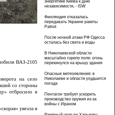
энергетике Киева к Дню
независимости, - ISW
Финляндия отказалась
Под Николаевом столкнулись три автом
передавать Украине ракеты
Patriot
После ночной атаки РФ Одесса
осталась без света и воды
В Николаевской области
масштабно горело поле: огонь
омобили ВАЗ-2105
перекинулся на крышу здания
Опасные метеоявления: в
оворота на село
Николаеве и области ухудшится
погода
вший со стороны
ду» отбросило в
Пентагон требует ускорить
производство оружия из-за
войны с Ираном
скорая» увезла в
Ракетный удар по Харькову: