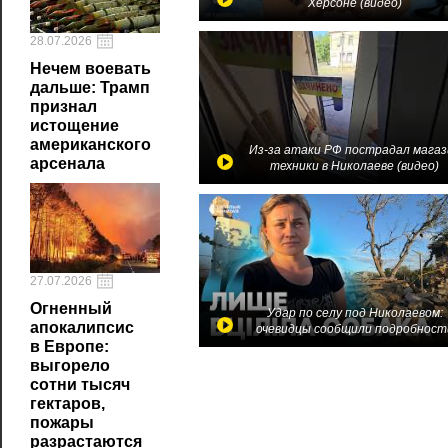
Херсоне (видео)
28.07.2026
Нечем воевать
дальше: Трамп
признал
истощение
американского
Из-за атаки РФ пострадал магаз
арсенала
техники в Николаеве (видео)
27.07.2026
Огненный
Удар по селу под Николаевом:
апокалипсис
очевидцы сообщили подробност
в Европе:
выгорело
сотни тысяч
гектаров,
пожары
разрастаются