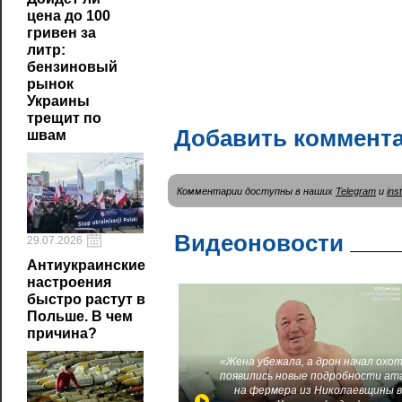
цена до 100
гривен за
литр:
бензиновый
рынок
Украины
трещит по
Добавить коммент
швам
Комментарии доступны в наших
Telegram
и
ins
Видеоновости
29.07.2026
Антиукраинские
настроения
быстро растут в
Польше. В чем
причина?
«Жена убежала, а дрон начал охот
появились новые подробности ат
на фермера из Николаевщины 