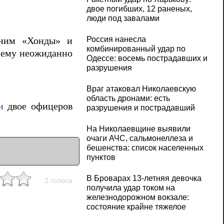
двое погибших, 12 раненых,
люди под завалами
Россия нанесла
 ним «Хонды» и
комбинированный удар по
о ему неожиданно
Одессе: восемь пострадавших и
разрушения
Враг атаковал Николаевскую
область дронами: есть
и
двое офицеров
разрушения и пострадавший
На Николаевщине выявили
очаги АЧС, сальмонеллеза и
бешенства: список населенных
пунктов
В Броварах 13-летняя девочка
2 голоса
получила удар током на
железнодорожном вокзале:
состояние крайне тяжелое