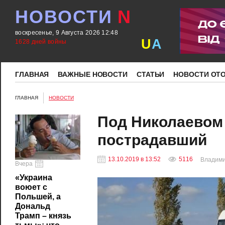
НОВОСТИ
N
воскресенье, 9 Августа 2026 12:48
U
A
1628 дней войны
ГЛАВНАЯ
ВАЖНЫЕ НОВОСТИ
СТАТЬИ
НОВОСТИ ОТ
ГЛАВНАЯ
НОВОСТИ
Под Николаевом
пострадавший
13.10.2019 в 13:52
5116
Владим
Вчера
«Украина
воюет с
Польшей, а
Дональд
Трамп – князь