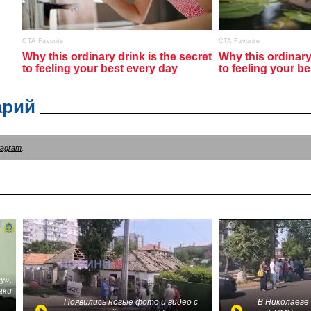
арий
tagram
.
у»:
аки
в
Появились новые фото и видео с
В Николаеве