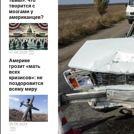
тьмы»: что
творится с
мозгами у
американцев?
07.08.2026
Америке
грозит «мать
всех
кризисов»: не
поздоровится
всему миру
06.08.2026