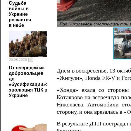
Судьба
войны в
Украине
решается
Под Николаевом столкнулись три
в небе
05.08.2026
От очередей из
Днем в воскресенье, 13 октя
добровольцев
«Жигули», Honda FR-V и Ford
до
«бусификации»:
«Хонда» ехала со стороны
эволюция ТЦК в
Украине
Котлярово на встречную пол
Николаева. Автомобили сто
сторону, и она врезалась в «
В результате ДТП пострадал 
больницу.