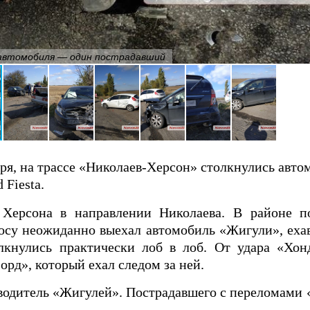
 автомобиля — один пострадавший
бря, на трассе «Николаев-Херсон» столкнулись авт
 Fiesta.
 Херсона в направлении Николаева. В районе п
осу неожиданно выехал автомобиль «Жигули», еха
лкнулись практически лоб в лоб. От удара «Хон
Форд», который ехал следом за ней.
водитель «Жигулей». Пострадавшего с переломами «