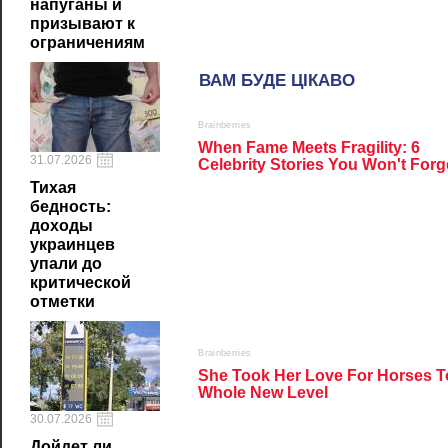
напуганы и
призывают к
ограничениям
31.07.2026
Тихая
бедность:
доходы
украинцев
упали до
критической
отметки
30.07.2026
Дойдет ли