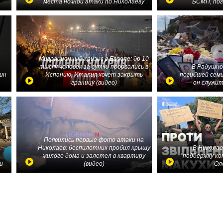
места ночной атаки по Николаеву
БСМП, по
Миграционный кризис в Европе: до 10
тысяч человек за сутки прорвались в
В Радушно
ин
Испанию, Италия хочет закрыть
погибшей семь
границу (видео)
— он служит
Появились первые фото атаки на
Николаев: беспилотник пробил крышу
В Николае
жилого дома и залетел в квартиру
поддержку ко
и
(видео)
Ол