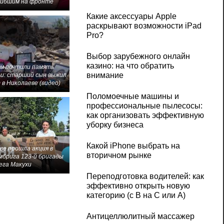
гибшим на фронте
Какие аксессуары Apple
раскрывают возможности iPad
Pro?
Выбор зарубежного онлайн
казино: на что обратить
м почтили память
внимание
и: старший сын выжил
 в Николаеве (видео)
Поломоечные машины и
профессиональные пылесосы:
как организовать эффективную
уборку бизнеса
Какой iPhone выбрать на
ве прошла акция в
вторичном рынке
мбрига 123-й бригады
ега Макухи
Переподготовка водителей: как
эффективно открыть новую
категорию (с B на C или А)
Антицеллюлитный массажер