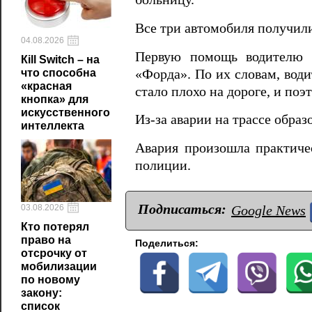
Все три автомобиля получил
04.08.2026
Первую помощь водителю 
Кill Switch – на
«Форда». По их словам, води
что способна
«красная
стало плохо на дороге, и поэ
кнопка» для
искусственного
Из-за аварии на трассе обра
интеллекта
Авария произошла практиче
полиции.
Подписаться:
03.08.2026
Google News
Кто потерял
право на
Поделиться:
отсрочку от
мобилизации
по новому
закону:
список