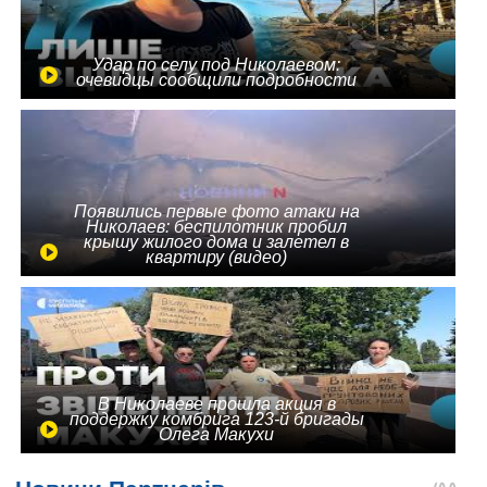
Удар по селу под Николаевом:
очевидцы сообщили подробности
Появились первые фото атаки на
Николаев: беспилотник пробил
крышу жилого дома и залетел в
квартиру (видео)
В Николаеве прошла акция в
поддержку комбрига 123-й бригады
Олега Макухи