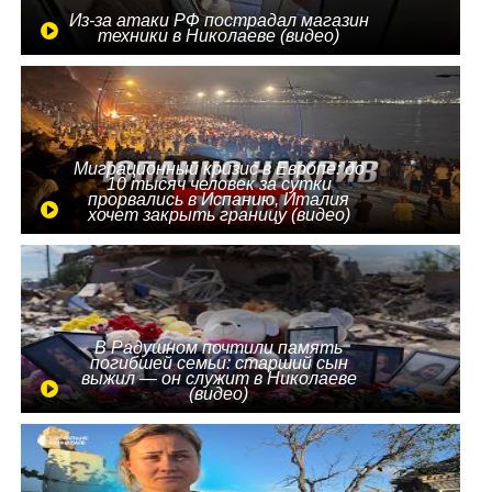
Из-за атаки РФ пострадал магазин
техники в Николаеве (видео)
Миграционный кризис в Европе: до
10 тысяч человек за сутки
прорвались в Испанию, Италия
хочет закрыть границу (видео)
В Радушном почтили память
погибшей семьи: старший сын
выжил — он служит в Николаеве
(видео)