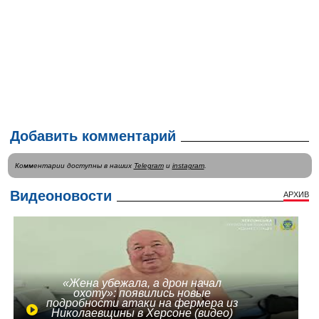
Добавить комментарий
Комментарии доступны в наших
Telegram
и
instagram
.
Видеоновости
АРХИВ
«Жена убежала, а дрон начал
охоту»: появились новые
подробности атаки на фермера из
Николаевщины в Херсоне (видео)