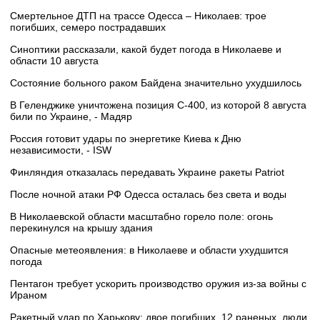
Смертельное ДТП на трассе Одесса – Николаев: трое
погибших, семеро пострадавших
Синоптики рассказали, какой будет погода в Николаеве и
области 10 августа
Состояние больного раком Байдена значительно ухудшилось
В Геленджике уничтожена позиция С-400, из которой 8 августа
били по Украине, - Мадяр
Россия готовит удары по энергетике Киева к Дню
независимости, - ISW
Финляндия отказалась передавать Украине ракеты Patriot
После ночной атаки РФ Одесса осталась без света и воды
В Николаевской области масштабно горело поле: огонь
перекинулся на крышу здания
Опасные метеоявления: в Николаеве и области ухудшится
погода
Пентагон требует ускорить производство оружия из-за войны с
Ираном
Ракетный удар по Харькову: двое погибших, 12 раненых, люди