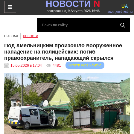
НОВОСТИ
N
U
A
воскресенье, 9 Августа 2026 16:46
1628 дней войны
ГЛАВНАЯ
НОВОСТИ
Под Хмельницким произошло вооруженное
нападение на полицейских: погиб
правоохранитель, нападающий скрылся
читати українською
15.05.2026 в 17:04
4481