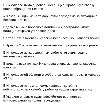
В Николаеве ликвидировали несанкционированную свалку
после обращения жителя
«Укрзализныця» меняет маршруты поездов из-за ситуации с
безопасностью
Подрыв мины в Коблево с погибшим и пострадавшими:
полиция открыла уголовное дело
Порт в Ялте атаковали морские беспилотники: начался пожар
В Кривом Озере выявили нелегальную продажу живых раков
В Николаеве из-за аварийных работ отключили воду в
нескольких районах
В воде на всех пляжах Николаева снова выявлена кишечная
палочка
В Николаевской области в субботу ожидаются грозы и жара до
+37°C
В Николаеве приемная семья спасает детей из
неблагополучных семей: у ребенка нашли таракана в ухе
В Украине впервые судят российского военного за
изнасилование женщины в оккупации