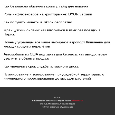
Как безопасно обменять крипту: гайд для новичка
Роль инфлюенсеров на крипторынке: DYOR vs хайп
Как получить монеты в TikTok бесплатно
Французский онлайн: как влюбиться в язык без поездки в
Париж
Почему украинцы всё чаще выбирают аэропорт Кишинёва для
международных перелётов
Автомобили из США под заказ для бизнеса: как автодилерам
увеличить объемы продаж
Как увеличить срок службы алмазного диска
Планирование и зонирование приусадебной территории: от
инженерного проектирования до высадки растений
© 2026.
Николаевская областная интернет-газета
«Новости N»
это: 705,406 новостей, 0 комментариев
и 19 лет 5 месяцев 24 дня онлайн.