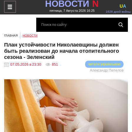
НОВОСТИ
N
U
A
пятница, 7 Августа 2026 16:25
1626 дней войны
ГЛАВНАЯ
НОВОСТИ
План устойчивости Николаевщины должен
быть реализован до начала отопительного
сезона - Зеленский
читати українською
07.05.2026 в 23:30
851
Александр Пепелов