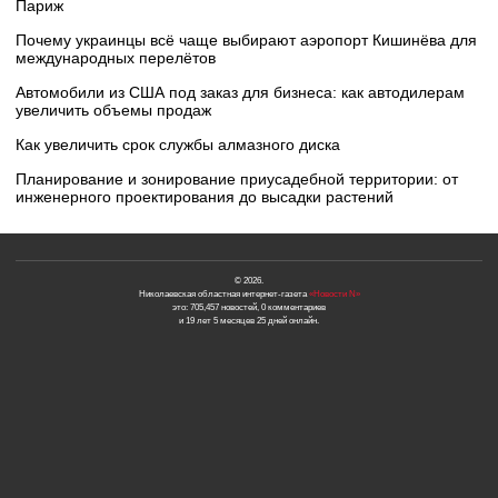
Париж
Почему украинцы всё чаще выбирают аэропорт Кишинёва для
международных перелётов
Автомобили из США под заказ для бизнеса: как автодилерам
увеличить объемы продаж
Как увеличить срок службы алмазного диска
Планирование и зонирование приусадебной территории: от
инженерного проектирования до высадки растений
© 2026.
Николаевская областная интернет-газета
«Новости N»
это: 705,457 новостей, 0 комментариев
и 19 лет 5 месяцев 25 дней онлайн.