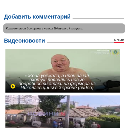
Добавить комментарий
Комментарии доступны в наших
Telegram
и
instagram
.
Видеоновости
АРХИВ
«Жена убежала, а дрон начал
охоту»: появились новые
подробности атаки на фермера из
Николаевщины в Херсоне (видео)