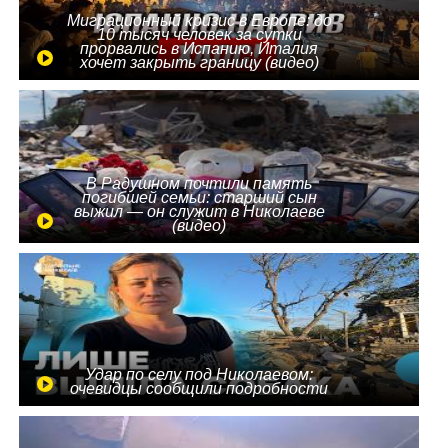
Миграционный кризис в Европе: до
10 тысяч человек за сутки
прорвались в Испанию, Италия
хочет закрыть границу (видео)
В Радушном почтили память
погибшей семьи: старший сын
выжил — он служит в Николаеве
(видео)
Удар по селу под Николаевом:
очевидцы сообщили подробности