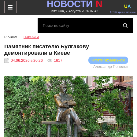
НОВОСТИ
N
U
A
пятница, 7 Августа 2026 07:42
1626 дней войны
ГЛАВНАЯ
НОВОСТИ
Памятник писателю Булгакову
демонтировали в Киеве
читати українською
04.06.2026 в 20:26
1617
Александр Пепелов