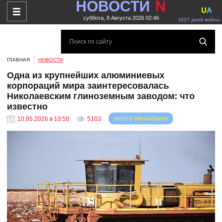
НОВОСТИ
N
U
A
суббота, 8 Августа 2026 02:46
1627 дней войны
ГЛАВНАЯ
НОВОСТИ
Одна из крупнейших алюминиевых
корпораций мира заинтересовалась
Николаевским глиноземным заводом: что
известно
читати українською
10.05.2026 в 10:50
5103