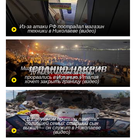
Из-за атаки РФ пострадал магазин
техники в Николаеве (видео)
Миграционный кризис в Европе: до
10 тысяч человек за сутки
прорвались в Испанию, Италия
хочет закрыть границу (видео)
В Радушном почтили память
погибшей семьи: старший сын
выжил — он служит в Николаеве
(видео)