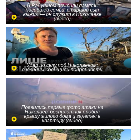
В Радушном почтили память
погибшей семьи: старший сын
выжил — он служит в Николаеве
(видео)
Удар по селу под Николаевом:
очевидцы сообщили подробности
Появились первые фото атаки на
Николаев: беспилотник пробил
крышу жилого дома и залетел в
квартиру (видео)