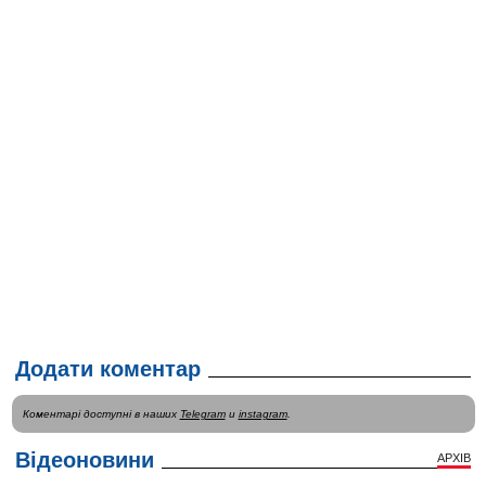
Додати коментар
Коментарі доступні в наших
Telegram
и
instagram
.
Відеоновини
АРХІВ