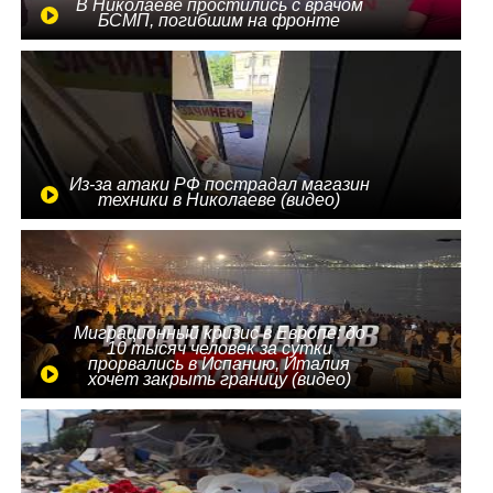
В Николаеве простились с врачом
БСМП, погибшим на фронте
Из-за атаки РФ пострадал магазин
техники в Николаеве (видео)
Миграционный кризис в Европе: до
10 тысяч человек за сутки
прорвались в Испанию, Италия
хочет закрыть границу (видео)