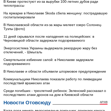
В Киеве протестуют из-за вырубки 100-летних дубов ради
теплотрассы
На ярмарке в Николаеве Skoda сбила женщину: пострадавшую
госпитализировали
В Николаевской области из-за жары мелеет озеро Солонец-
Тузлы (фото)
11 дней скрывался после нападения на полицейских: в
Черновицкой области задержали подозреваемого
Энергосистема Украины выдержала рекордную жару без
отключений, - Шмыгаль
Смертельное избиение сапой: в Николаеве задержали
подозреваемого
В Николаеве и области объявили штормовое предупреждение
Коммунальщики Николаева показали работу по ликвидации
последствий вражеских атак
Среди погибших - трехлетний ребенок: Зеленский рассказал о
последствиях атаки дронов на дом в Киевской области
Новости Отовсюду
АРХІВ
Когда пора менять велосипедные покрышки: признаки износа