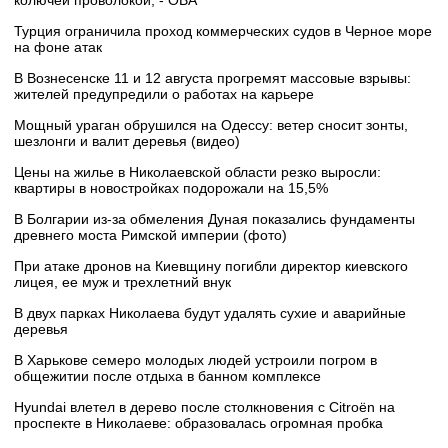
Турция ограничила проход коммерческих судов в Черное море
на фоне атак
В Вознесенске 11 и 12 августа прогремят массовые взрывы:
жителей предупредили о работах на карьере
Мощный ураган обрушился на Одессу: ветер сносит зонты,
шезлонги и валит деревья (видео)
Цены на жилье в Николаевской области резко выросли:
квартиры в новостройках подорожали на 15,5%
В Болгарии из-за обмеления Дуная показались фундаменты
древнего моста Римской империи (фото)
При атаке дронов на Киевщину погибли директор киевского
лицея, ее муж и трехлетний внук
В двух парках Николаева будут удалять сухие и аварийные
деревья
В Харькове семеро молодых людей устроили погром в
общежитии после отдыха в банном комплексе
Hyundai влетел в дерево после столкновения с Citroën на
проспекте в Николаеве: образовалась огромная пробка