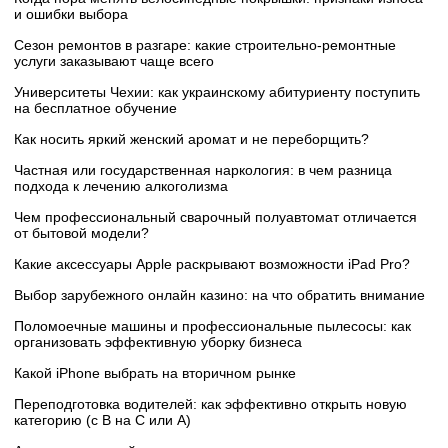
и ошибки выбора
Сезон ремонтов в разгаре: какие строительно-ремонтные
услуги заказывают чаще всего
Университеты Чехии: как украинскому абитуриенту поступить
на бесплатное обучение
Как носить яркий женский аромат и не переборщить?
Частная или государственная наркология: в чем разница
подхода к лечению алкоголизма
Чем профессиональный сварочный полуавтомат отличается
от бытовой модели?
Какие аксессуары Apple раскрывают возможности iPad Pro?
Выбор зарубежного онлайн казино: на что обратить внимание
Поломоечные машины и профессиональные пылесосы: как
организовать эффективную уборку бизнеса
Какой iPhone выбрать на вторичном рынке
Переподготовка водителей: как эффективно открыть новую
категорию (с B на C или А)