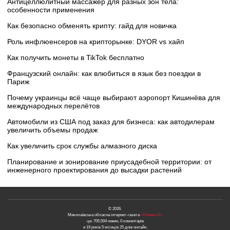
Антицеллюлитный массажер для разных зон тела:
особенности применения
Как безопасно обменять крипту: гайд для новичка
Роль инфлюенсеров на крипторынке: DYOR vs хайп
Как получить монеты в TikTok бесплатно
Французский онлайн: как влюбиться в язык без поездки в
Париж
Почему украинцы всё чаще выбирают аэропорт Кишинёва для
международных перелётов
Автомобили из США под заказ для бизнеса: как автодилерам
увеличить объемы продаж
Как увеличить срок службы алмазного диска
Планирование и зонирование приусадебной территории: от
инженерного проектирования до высадки растений
© 2026.
Миколаївська обласна інтернет-газета
«Новини N»
це: 705,504 новин, 0 коментарів
и 19 років 5 місяців 25 днів онлайн.