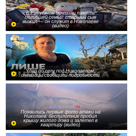
В Радушном почтили память
погибшей семьи: старший сын
выжил — он служит в Николаеве
(видео)
Удар по селу под Николаевом:
очевидцы сообщили подробности
Появились первые фото атаки на
Николаев: беспилотник пробил
крышу жилого дома и залетел в
квартиру (видео)