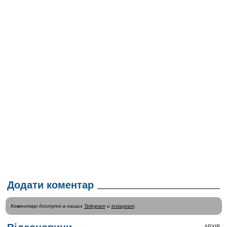
Додати коментар
Коментарі доступні в наших
Telegram
и
instagram
.
АРХІВ