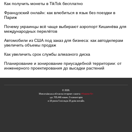
Как получить монеты в TikTok бесплатно
Французский онлайн: как влюбиться в язык без поездки в
Париж
Почему украинцы всё чаще выбирают аэропорт Кишинёва для
международных перелётов
Автомобили из США под заказ для бизнеса: как автодилерам
увеличить объемы продаж
Как увеличить срок службы алмазного диска
Планирование и зонирование приусадебной территории: от
инженерного проектирования до высадки растений
© 2026.
Миколаївська обласна інтернет-газета
«Новини N»
це: 705,446 новин, 0 коментарів
и 19 років 5 місяців 25 днів онлайн.