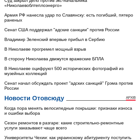
Суд закрыл дело против экс-начальника
«Николаевоблтеплоэнерго»
Армия РФ нанесла удар по Славянску: есть погибший, пятеро
раненых
Сенат США поддержал "адские санкции" против России
Владимир Зеленский впервые прибыл в Сербию
В Николаеве прогремел мощный взрыв
В сторону Николаева движутся вражеские БПЛА
В Николаеве оцифруют 500 исторических фотографий из
музейных коллекций
Сенат начал обсуждать проект "адских санкций" Грэма против
России
Новости Отовсюду
АРХІВ
Когда пора менять велосипедные покрышки: признаки износа
и ошибки выбора
Сезон ремонтов в разгаре: какие строительно-ремонтные
услуги заказывают чаще всего
Университеты Чехии: как украинскому абитуриенту поступить