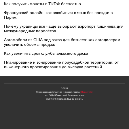
Как получить монеты в TikTok бесплатно
Французский онлайн: как влюбиться в язык без поездки в
Париж
Почему украинцы всё чаще выбирают аэропорт Кишинёва для
международных перелётов
Автомобили из США под заказ для бизнеса: как автодилерам
увеличить объемы продаж
Как увеличить срок службы алмазного диска
Планирование и зонирование приусадебной территории: от
инженерного проектирования до высадки растений
© 2026.
Николаевская областная интернет-газета
«Новости N»
это: 705,497 новостей, 0 комментариев
и 19 лет 5 месяцев 25 дней онлайн.