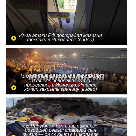
Из-за атаки РФ пострадал магазин
техники в Николаеве (видео)
Миграционный кризис в Европе: до
10 тысяч человек за сутки
прорвались в Испанию, Италия
хочет закрыть границу (видео)
В Радушном почтили память
погибшей семьи: старший сын
выжил — он служит в Николаеве