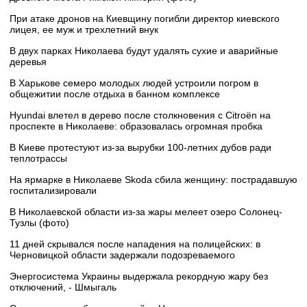
При атаке дронов на Киевщину погибли директор киевского
лицея, ее муж и трехлетний внук
В двух парках Николаева будут удалять сухие и аварийные
деревья
В Харькове семеро молодых людей устроили погром в
общежитии после отдыха в банном комплексе
Hyundai влетел в дерево после столкновения с Citroën на
проспекте в Николаеве: образовалась огромная пробка
В Киеве протестуют из-за вырубки 100-летних дубов ради
теплотрассы
На ярмарке в Николаеве Skoda сбила женщину: пострадавшую
госпитализировали
В Николаевской области из-за жары мелеет озеро Солонец-
Тузлы (фото)
11 дней скрывался после нападения на полицейских: в
Черновицкой области задержали подозреваемого
Энергосистема Украины выдержала рекордную жару без
отключений, - Шмыгаль