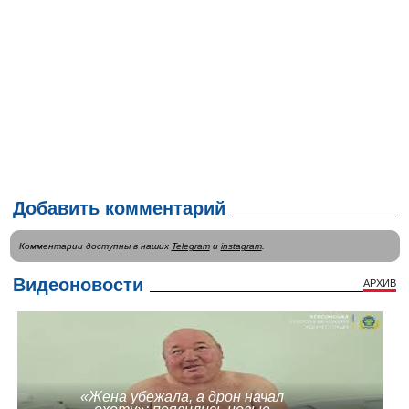
Добавить комментарий
Комментарии доступны в наших
Telegram
и
instagram
.
Видеоновости
АРХИВ
«Жена убежала, а дрон начал