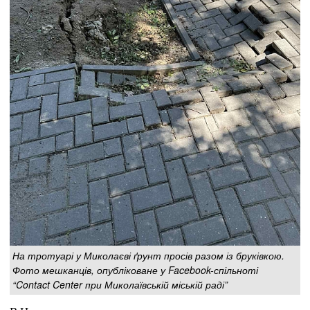
На тротуарі у Миколаєві ґрунт просів разом із бруківкою.
Фото мешканців, опубліковане у Facebook-спільноті
“Contact Center при Миколаївській міській раді”