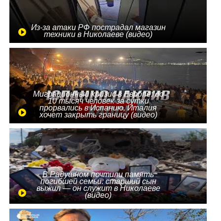
Из-за атаки РФ пострадал магазин
техники в Николаеве (видео)
Миграционный кризис в Европе: до
10 тысяч человек за сутки
прорвались в Испанию, Италия
хочет закрыть границу (видео)
В Радушном почтили память
погибшей семьи: старший сын
выжил — он служит в Николаеве
(видео)