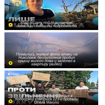
Удар по селу под Николаевом:
очевидцы сообщили подробности
Появились первые фото атаки на
Николаев: беспилотник пробил
крышу жилого дома и залетел в
квартиру (видео)
В Николаеве прошла акция в
поддержку комбрига 123-й бригады
Олега Макухи