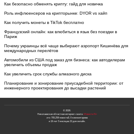
Как безопасно обменять крипту: гайд для новичка
Роль инфлюенсеров на крипторынке: DYOR vs хайп
Как получить монеты в TikTok бесплатно
Французский онлайн: как влюбиться в язык без поездки в
Париж
Почему украинцы всё чаще выбирают аэропорт Кишинёва для
международных перелётов
Автомобили из США под заказ для бизнеса: как автодилерам
увеличить объемы продаж
Как увеличить срок службы алмазного диска
Планирование и зонирование приусадебной территории: от
инженерного проектирования до высадки растений
© 2026.
Николаевская областная интернет-газета
«Новости N»
это: 705,259 новостей, 0 комментариев
и 19 лет 5 месяцев 23 дня онлайн.