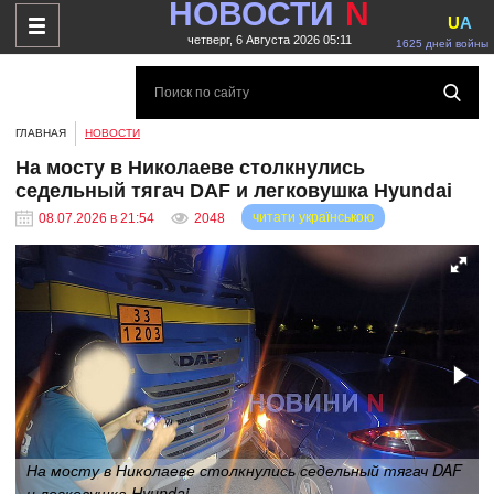
НОВОСТИ
N
U
A
четверг, 6 Августа 2026 05:11
1625 дней войны
ГЛАВНАЯ
НОВОСТИ
На мосту в Николаеве столкнулись
седельный тягач DAF и легковушка Hyundai
читати українською
08.07.2026 в 21:54
2048
На мосту в Николаеве столкнулись седельный тягач DAF
и легковушка Hyundai