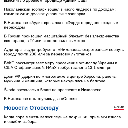
выяснить о древнем городище «Дикий Сад»
Николаевский зоопарк вошел в число лидеров по доходам:
какие закупки делают украинские зоопарки
В Николаеве «Ауди» врезался в «Форд» перед пешеходным
переходом
В Грузии произошел масштабный блэкаут: без электричества
вся страна, в Тбилиси остановилось метро
Аудиторы в суде требуют от «Николаевэлектротранса» вернуть
городу почти 200 млн за перевозку льготников
ВАКС рассматривает меру пресечения экс-послу Украины в
США Стефанишиной: НАБУ требует залог в 13,1 млн грн
Дрон РФ ударил по многоэтажке в центре Херсона: ранены
мужчина и женщина, которые находились на балконе
Škoda врезалась в Smart на проспекте в Николаеве
В Николаеве столкнулись два «Опеля»
Новости Отовсюду
АРХИВ
Когда пора менять велосипедные покрышки: признаки износа
и ошибки выбора