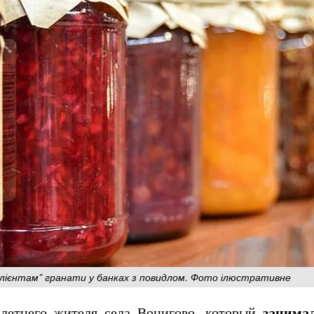
клієнтам” гранати у банках з повидлом. Фото ілюстративне
-летнего жителя села Вонигово, который
занима