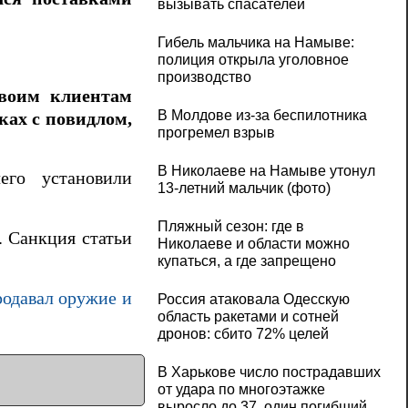
вызывать спасателей
Гибель мальчика на Намыве:
полиция открыла уголовное
производство
своим клиентам
В Молдове из-за беспилотника
ках с повидлом,
прогремел взрыв
В Николаеве на Намыве утонул
его установили
13-летний мальчик (фото)
Пляжный сезон: где в
. Санкция статьи
Николаеве и области можно
купаться, а где запрещено
родавал оружие и
Россия атаковала Одесскую
область ракетами и сотней
дронов: сбито 72% целей
В Харькове число пострадавших
от удара по многоэтажке
выросло до 37, один погибший