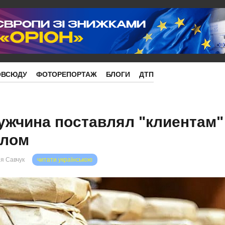
ОВСЮДУ
ФОТОРЕПОРТАЖ
БЛОГИ
ДТП
ужчина поставлял "клиентам"
длом
я Савчук
читати українською