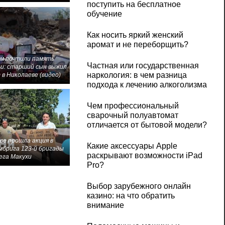
поступить на бесплатное
обучение
Как носить яркий женский
аромат и не переборщить?
м почтили память
Частная или государственная
и: старший сын выжил
наркология: в чем разница
 в Николаеве (видео)
подхода к лечению алкоголизма
Чем профессиональный
сварочный полуавтомат
отличается от бытовой модели?
ве прошла акция в
Какие аксессуары Apple
мбрига 123-й бригады
раскрывают возможности iPad
ега Макухи
Pro?
Выбор зарубежного онлайн
казино: на что обратить
внимание