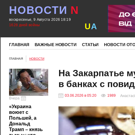
НОВОСТИ
N
воскресенье, 9 Августа 2026 18:19
U
A
1628 дней войны
ГЛАВНАЯ
ВАЖНЫЕ НОВОСТИ
СТАТЬИ
НОВОСТИ ОТ
ГЛАВНАЯ
НОВОСТИ
На Закарпатье м
в банках с пови
03.06.2026 в 05:20
1989
Анастасі
Вчера
«Украина
воюет с
Польшей, а
Дональд
Трамп – князь