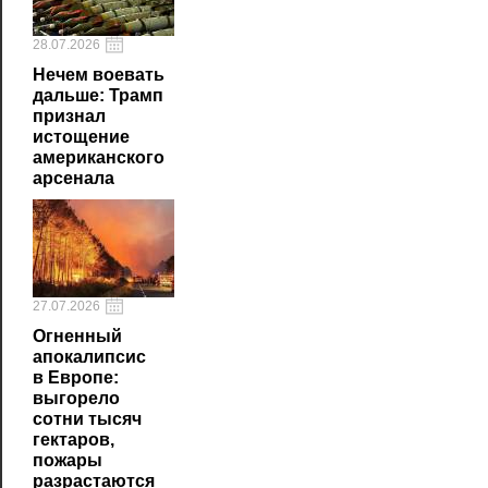
28.07.2026
Нечем воевать
дальше: Трамп
признал
истощение
американского
арсенала
27.07.2026
Огненный
апокалипсис
в Европе:
выгорело
сотни тысяч
гектаров,
пожары
разрастаются