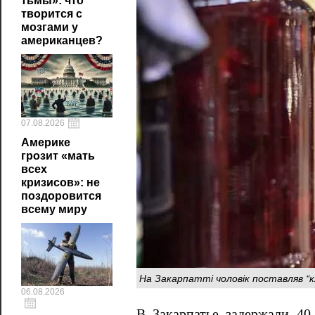
тьмы»: что
творится с
мозгами у
американцев?
07.08.2026
Америке
грозит «мать
всех
кризисов»: не
поздоровится
всему миру
На Закарпатті чоловік поставляв “
06.08.2026
В Закарпатье задержали 40