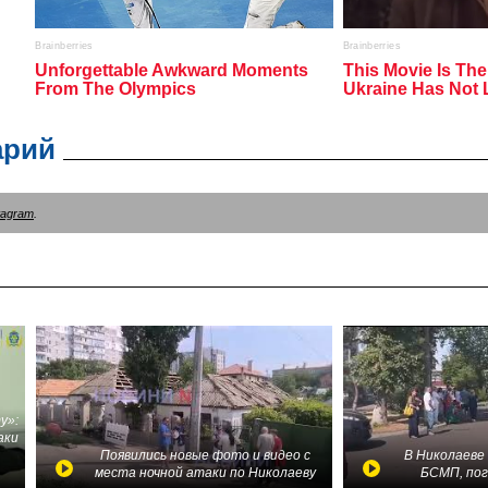
арий
tagram
.
у»:
аки
в
Появились новые фото и видео с
В Николаеве
места ночной атаки по Николаеву
БСМП, по