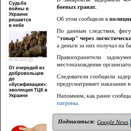
Судьба
боевых гранат.
войны в
Украине
Об этом сообщили в
полици
решается
в небе
По данным следствия, фигу
"товар" через логистическ
а деньги за них получал на б
Правоохранители задокуме
05.08.2026
местонахождение организатор
От очередей из
добровольцев
Следователи сообщили задер
до
предусматривает наказание в
«бусификации»:
эволюция ТЦК в
Напомним, как ранее сообща
Украине
патроны.
Подписаться:
Google News