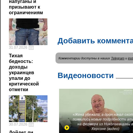
напуганы и
призывают к
ограничениям
Добавить коммент
31.07.2026
Тихая
Комментарии доступны в наших
Telegram
и
ins
бедность:
доходы
украинцев
Видеоновости
упали до
критической
отметки
«Жена убежала, а дрон начал охот
появились новые подробности ат
на фермера из Николаевщины 
30.07.2026
Херсоне (видео)
Дойдет ли