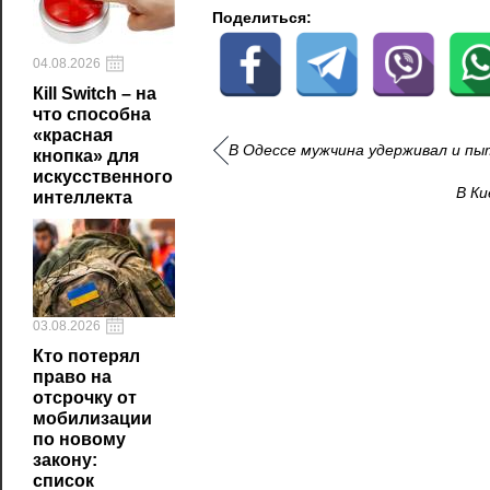
Поделиться:
04.08.2026
Кill Switch – на
что способна
«красная
В Одессе мужчина удерживал и пы
кнопка» для
искусственного
В Ки
интеллекта
03.08.2026
Кто потерял
право на
отсрочку от
мобилизации
по новому
закону:
список