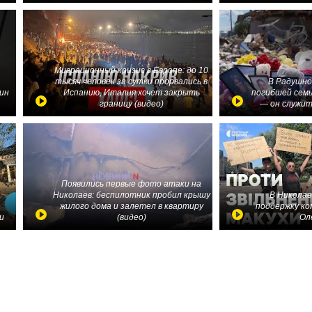
Миграционный кризис в Европе: до 10
тысяч человек за сутки прорвались в
В Радушно
ин
Испанию, Италия хочет закрыть
погибшей семь
границу (видео)
— он служит
Появились первые фото атаки на
Николаев: беспилотник пробил крышу
В Николае
жилого дома и залетел в квартиру
поддержку ко
и
(видео)
Ол