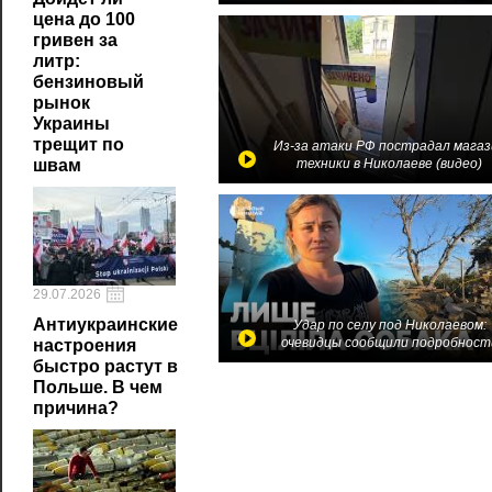
цена до 100
гривен за
литр:
бензиновый
рынок
Украины
трещит по
Из-за атаки РФ пострадал магаз
техники в Николаеве (видео)
швам
29.07.2026
Антиукраинские
Удар по селу под Николаевом:
очевидцы сообщили подробност
настроения
быстро растут в
Польше. В чем
причина?