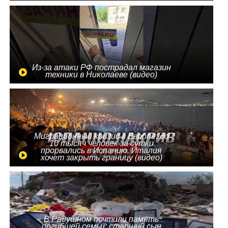
Из-за атаки РФ пострадал магазин
техники в Николаеве (видео)
Миграционный кризис в Европе: до
10 тысяч человек за сутки
прорвались в Испанию, Италия
хочет закрыть границу (видео)
В Радушном почтили память
погибшей семьи: старший сын