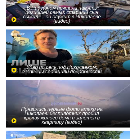
В Радушном почтили память
погибшей семьи: старший сын
выжил — он служит в Николаеве
(видео)
Удар по селу под Николаевом:
очевидцы сообщили подробности
Появились первые фото атаки на
Николаев: беспилотник пробил
крышу жилого дома и залетел в
квартиру (видео)