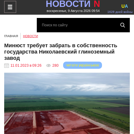
НОВОСТИ
N
U
A
воскресенье, 9 Августа 2026 09:54
1628 дней войны
ГЛАВНАЯ
НОВОСТИ
Минюст требует забрать в собственность
государства Николаевский глиноземный
завод
читати українською
11.01.2023 в 09:26
280