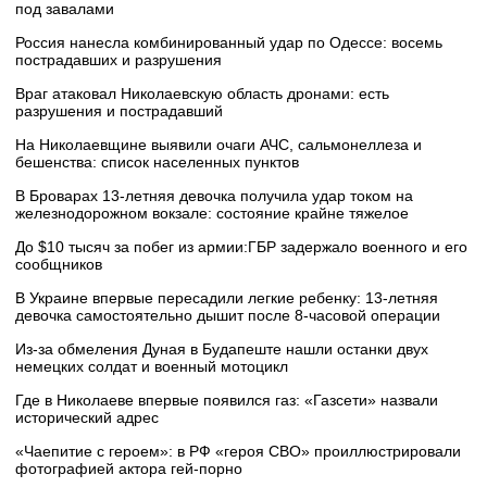
под завалами
Россия нанесла комбинированный удар по Одессе: восемь
пострадавших и разрушения
Враг атаковал Николаевскую область дронами: есть
разрушения и пострадавший
На Николаевщине выявили очаги АЧС, сальмонеллеза и
бешенства: список населенных пунктов
В Броварах 13-летняя девочка получила удар током на
железнодорожном вокзале: состояние крайне тяжелое
До $10 тысяч за побег из армии:ГБР задержало военного и его
сообщников
В Украине впервые пересадили легкие ребенку: 13-летняя
девочка самостоятельно дышит после 8-часовой операции
Из-за обмеления Дуная в Будапеште нашли останки двух
немецких солдат и военный мотоцикл
Где в Николаеве впервые появился газ: «Газсети» назвали
исторический адрес
«Чаепитие с героем»: в РФ «героя СВО» проиллюстрировали
фотографией актора гей-порно