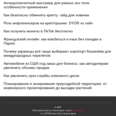
Антицеллюлитный массажер для разных зон тела:
особенности применения
Как безопасно обменять крипту: гайд для новичка
Роль инфлюенсеров на крипторынке: DYOR vs хайп
Как получить монеты в TikTok бесплатно
Французский онлайн: как влюбиться в язык без поездки в
Париж
Почему украинцы всё чаще выбирают аэропорт Кишинёва для
международных перелётов
Автомобили из США под заказ для бизнеса: как автодилерам
увеличить объемы продаж
Как увеличить срок службы алмазного диска
Планирование и зонирование приусадебной территории: от
инженерного проектирования до высадки растений
© 2026.
Николаевская областная интернет-газета
«Новости N»
это: 705,538 новостей, 0 комментариев