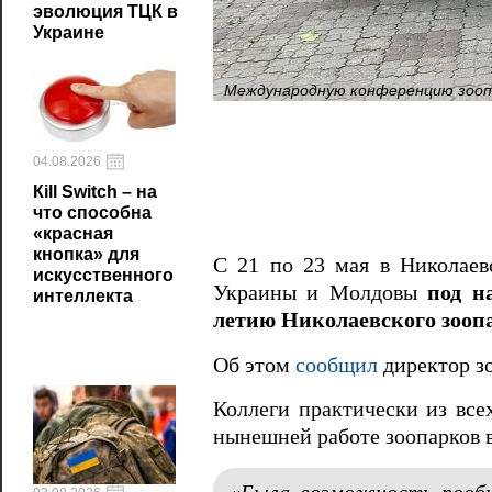
эволюция ТЦК в
Украине
Международную конференцию зоопа
04.08.2026
Кill Switch – на
что способна
«красная
кнопка» для
С 21 по 23 мая в Николаев
искусственного
Украины и Молдовы
под н
интеллекта
летию Николаевского зооп
Об этом
сообщил
директор з
Коллеги практически из все
нынешней работе зоопарков 