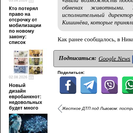
«
Была возможность пообщ
03.08.2026
обменах животными. У
Кто потерял
право на
исполнительный директ
отсрочку от
Кишинёва, которые принял
мобилизации
по новому
закону:
Как ранее сообщалось, в Ник
список
Подписаться:
Google News
Поделиться:
02.08.2026
Новый
дизайн
евробанкнот:
недовольных
будет много
Жесткое ДТП под Львовом: постра