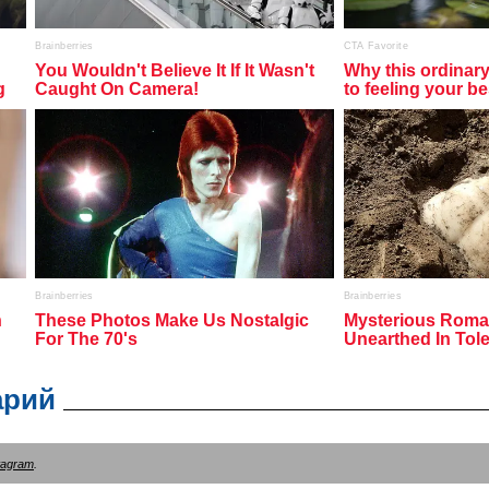
арий
tagram
.