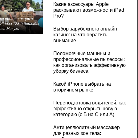
Какие аксессуары Apple
раскрывают возможности iPad
Pro?
ве прошла акция в
мбрига 123-й бригады
Выбор зарубежного онлайн
ега Макухи
казино: на что обратить
внимание
Поломоечные машины и
профессиональные пылесосы:
как организовать эффективную
уборку бизнеса
Какой iPhone выбрать на
вторичном рынке
Переподготовка водителей: как
эффективно открыть новую
категорию (с B на C или А)
Антицеллюлитный массажер
для разных зон тела: