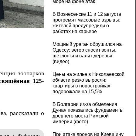
море на фоне атак
В Вознесенске 11 и 12 августа
прогремят массовые взрывы:
Международную конференцию зоопарков У
жителей предупредили о
работах на карьере
Мощный ураган обрушился на
Одессу: ветер сносит зонты,
шезлонги и валит деревья
(видео)
енция зоопарков
Цены на жилье в Николаевской
области резко выросли:
свящённая 125-
квартиры в новостройках
подорожали на 15,5%
В Болгарии из-за обмеления
Дуная показались фундаменты
ва, рассказали о
древнего моста Римской
империи (фото)
При атаке дронов на Киевщину