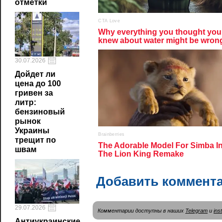
отметки
30.07.2026
Дойдет ли
цена до 100
гривен за
литр:
бензиновый
рынок
Украины
трещит по
швам
Добавить коммент
29.07.2026
Комментарии доступны в наших
Telegram
и
ins
Антиукраинские