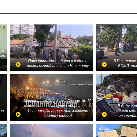
у»:
аки
в
Появились новые фото и видео с
В Николаеве
места ночной атаки по Николаеву
БСМП, по
Миграционный кризис в Европе: до 10
тысяч человек за сутки прорвались в
В Радушно
ин
Испанию, Италия хочет закрыть
погибшей семь
границу (видео)
— он служит