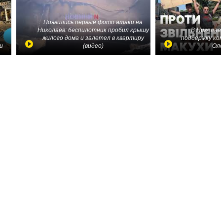
Появились первые фото атаки на
Николаев: беспилотник пробил крышу
В Николае
жилого дома и залетел в квартиру
поддержку ко
и
(видео)
Ол