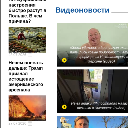
настроения
Видеоновости
быстро растут в
Польше. В чем
причина?
«Жена убежала, а дрон начал охот
появились новые подробности ат
28.07.2026
на фермера из Николаевщины 
Херсоне (видео)
Нечем воевать
дальше: Трамп
признал
истощение
американского
арсенала
Из-за атаки РФ пострадал магаз
техники в Николаеве (видео)
27.07.2026