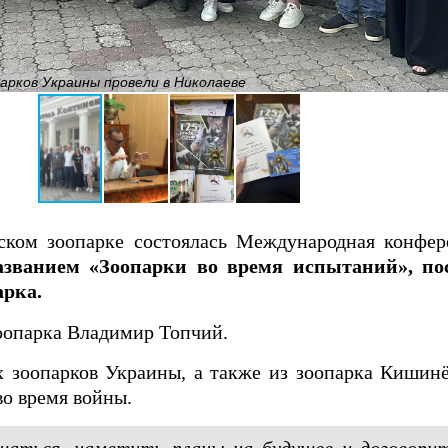
рков Украины провели в Николаеве
ском зоопарке состоялась Международная конфер
азванием «Зоопарки во время испытаний», по
арка.
оопарка Владимир Топчий.
х зоопарков Украины, а также из зоопарка Кишинё
во время войны.