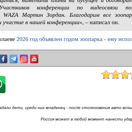
аться, наметить планы на будущее и договорит
частников конференции по видеосвязи поп
ор WAZA Мартин Зордан.
Благодарим все зоопа
и участие в нашей конференции
», – написал он.
олаеве
2026 год объявлен годом зоопарка - ему испо
дали дети, среди них младенец - после столкновения авто всп
Россия может в любой момент нанести удар 