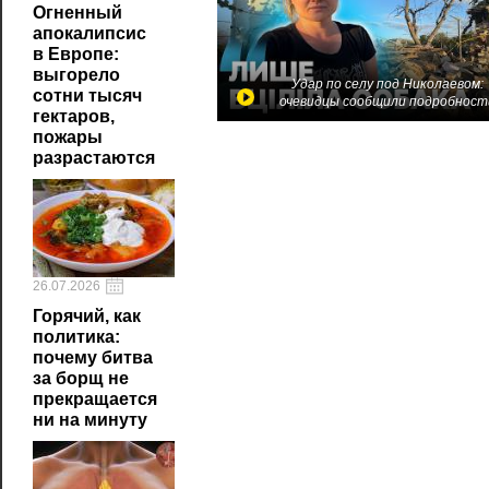
Огненный
апокалипсис
в Европе:
выгорело
Удар по селу под Николаевом:
сотни тысяч
очевидцы сообщили подробност
гектаров,
пожары
разрастаются
26.07.2026
Горячий, как
политика:
почему битва
за борщ не
прекращается
ни на минуту