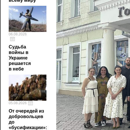
всему миру
06.08.2026
Судьба
войны в
Украине
решается
в небе
05.08.2026
От очередей из
добровольцев
до
«бусификации»: