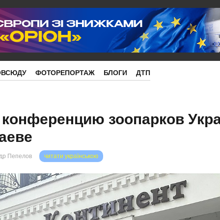
ОВСЮДУ
ФОТОРЕПОРТАЖ
БЛОГИ
ДТП
конференцию зоопарков Укр
аеве
др Пепелов
читати українською