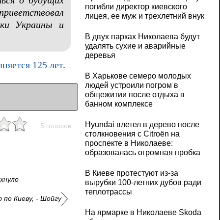
ься о будущих
погибли директор киевского
риветствовал
лицея, ее муж и трехлетний внук
рки Украины и
В двух парках Николаева будут
удалять сухие и аварийные
деревья
лняется 125 лет
.
В Харькове семеро молодых
людей устроили погром в
общежитии после отдыха в
банном комплексе
Hyundai влетел в дерево после
5 голосов
столкновения с Citroën на
проспекте в Николаеве:
образовалась огромная пробка
В Киеве протестуют из-за
ыхнуло
вырубки 100-летних дубов ради
теплотрассы
по Киеву, - Шойгу
На ярмарке в Николаеве Skoda