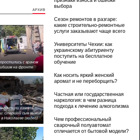
признаки износа и ошибки
выбора
АРХИВ
Сезон ремонтов в разгаре:
какие строительно-ремонтные
услуги заказывают чаще всего
Университеты Чехии: как
украинскому абитуриенту
поступить на бесплатное
обучение
 простились с врачом
гибшим на фронте
Как носить яркий женский
аромат и не переборщить?
Частная или государственная
наркология: в чем разница
подхода к лечению алкоголизма
м почтили память
и: старший сын выжил
 в Николаеве (видео)
Чем профессиональный
сварочный полуавтомат
отличается от бытовой модели?