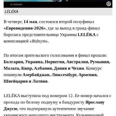
LELÉKA
В четверг,
14 мая
, состоялся второй полуфинал
«Евровидения-2026»
, где за выход в гранд‑финал
боролась представительница Украины
LELÉKA
с
композицией
«Ridnym»
.
По итогам зрительского голосования в финал прошли:
Болгария, Украина, Норвегия, Австралия, Румыния,
Мальта, Кипр, Албания, Дания и Чехия
. Конкурс
покинули
Азербайджан, Люксембург, Армения,
Швейцария и Латвия
.
LELÉKA выступила под номером 12. Ее номер начался с
прохода по белому подиуму к бандуристу
Ярославу
Джусю
, что подчеркнуло аутентичное звучание
украинского народного инструмента. Кульминацией