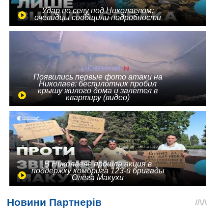
Удар по селу под Николаевом:
очевидцы сообщили подробности
Появились первые фото атаки на
Николаев: беспилотник пробил
крышу жилого дома и залетел в
квартиру (видео)
В Николаеве прошла акция в
поддержку комбрига 123-й бригады
Олега Макухи