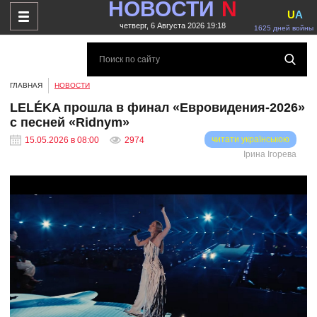
НОВОСТИ
N
U
A
четверг, 6 Августа 2026 19:18
1625 дней войны
ГЛАВНАЯ
НОВОСТИ
LELÉKA прошла в финал «Евровидения-2026»
с песней «Ridnym»
читати українською
15.05.2026 в 08:00
2974
Ірина Ігорева