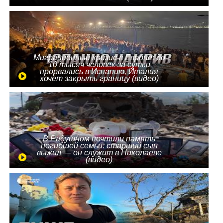
Миграционный кризис в Европе: до
10 тысяч человек за сутки
прорвались в Испанию, Италия
хочет закрыть границу (видео)
В Радушном почтили память
погибшей семьи: старший сын
выжил — он служит в Николаеве
(видео)