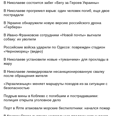
В Николаеве состоится забег «Бегу за Героев Украины»
В Николаеве прогремел взрыв: один человек погиб, еще двое
пострадали
В Украине обнаружили новую версию российского дрона
«Гербера»
В Ивано-Франковске сотрудники «Новой почты» выгнали
собаку: их уволили
Российские войска ударили по Одессе: поврежден стадион
«Черноморец» (видео)
В Николаеве установили новые «туманчики» для прохлады в
жару
В Николаеве ликвидировали несанкционированную свалку
после обращения жителя
«Укрзализныця» меняет маршруты поездов из-за ситуации с
безопасностью
Подрыв мины в Коблево с погибшим и пострадавшими:
полиция открыла уголовное дело
Порт в Ялте атаковали морские беспилотники: начался пожар
В Кривом Озере выявили нелегальную продажу живых раков