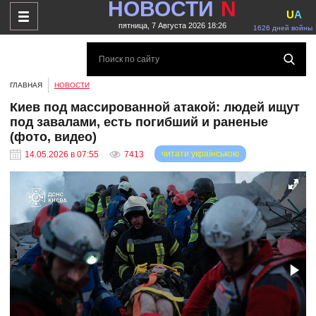
НОВОСТИ
N
U
A
пятница, 7 Августа 2026 18:26
1626 дней войны
ГЛАВНАЯ
НОВОСТИ
Киев под массированной атакой: людей ищут
под завалами, есть погибший и раненые
(фото, видео)
читати українською
14.05.2026 в 07:55
7413