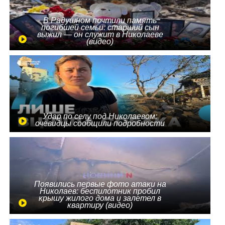
В Радушном почтили память
погибшей семьи: старший сын
выжил — он служит в Николаеве
(видео)
Удар по селу под Николаевом:
очевидцы сообщили подробности
Появились первые фото атаки на
Николаев: беспилотник пробил
крышу жилого дома и залетел в
квартиру (видео)