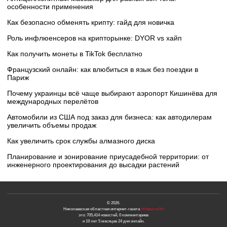
особенности применения
Как безопасно обменять крипту: гайд для новичка
Роль инфлюенсеров на крипторынке: DYOR vs хайп
Как получить монеты в TikTok бесплатно
Французский онлайн: как влюбиться в язык без поездки в
Париж
Почему украинцы всё чаще выбирают аэропорт Кишинёва для
международных перелётов
Автомобили из США под заказ для бизнеса: как автодилерам
увеличить объемы продаж
Как увеличить срок службы алмазного диска
Планирование и зонирование приусадебной территории: от
инженерного проектирования до высадки растений
© 2026.
Николаевская областная интернет-газета
«Новости N»
это: 705,414 новостей, 0 комментариев
и 19 лет 5 месяцев 24 дня онлайн.