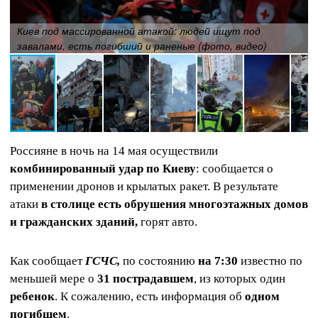
Киев под массированной атакой: людей ищут под
завалами, есть погибший и раненые (фото, видео)
Россияне в ночь на 14 мая осуществили
комбинированный удар по Киеву
: сообщается о
применении дронов и крылатых ракет. В результате
атаки
в столице есть обрушения многоэтажных домов
и гражданских зданий,
горят авто.
Как сообщает
ГСЧС,
по состоянию
на 7:30
известно по
меньшей мере о
31 пострадавшем
, из которых один
ребенок
. К сожалению, есть информация об
одном
погибшем
.